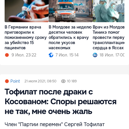
В Германии врача
В Молдове за неделю
Врач из Молдовы
приговорили к
десятки человек
Тиникэ помог
пожизненному сроку
обратились к врачу
провести первую
за убийство 15
после укусов
трансплантацию
пациентов
насекомых
сердца в Яссах
9 Июл. 23:22
7 Июл. 15:14
18 Июл. 17:00
Point
21 июля 2021, 08:50
10 189
Тофилат после драки с
Косованом: Споры решаются
не так, мне очень жаль
Член "Партии перемен" Сергей Тофилат