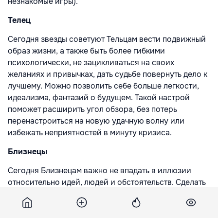
незнакомые игры).
Телец
Сегодня звезды советуют Тельцам вести подвижный
образ жизни, а также быть более гибкими
психологически, не зацикливаться на своих
желаниях и привычках, дать судьбе повернуть дело к
лучшему. Можно позволить себе больше легкости,
идеализма, фантазий о будущем. Такой настрой
поможет расширить угол обзора, без потерь
перенастроиться на новую удачную волну или
избежать неприятностей в минуту кризиса.
Близнецы
Сегодня Близнецам важно не впадать в иллюзии
относительно идей, людей и обстоятельств. Сделать
представителей этого знака сентиментальнее и
доверчивее могут романтичные напоминания о
прошлом. День подходит для сотрудничества, но