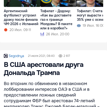
Аргентинский
Тофилат - Додону:
Тофилат: Счета за
футболист устроил
«Как вы доставите
могут вырасти на
драку после финала
газ к границе
35% уже с осени
ЧМ-2026 с Испанией
Молдовы? В пакете
19 Июл. 16:00
или в коробке?»
20 Июл. 09:11
26 Июл. 20:00
Segodnya
21 июля 2021, 08:40
2 617
В США арестовали друга
Дональда Трампа
Во вторник по обвинению в незаконном
лоббировании интересов ОАЭ в США и в
предоставлении ложных сведений
сотрудникам ФБР был арестован 74-летний
миллиардер Томас Джозеф Барак-младший –