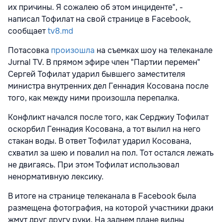
их причины. Я сожалею об этом инциденте", -
написал Тофилат на свой странице в Facebook,
сообщает
tv8.md
Потасовка
произошла
на съемках шоу на телеканале
Jurnal TV. В прямом эфире член "Партии перемен"
Сергей Тофилат ударил бывшего заместителя
министра внутренних дел Геннадия Косована после
того, как между ними произошла перепалка.
Конфликт начался после того, как Серджиу Тофилат
оскорбил Геннадия Косована, а тот вылил на него
стакан воды. В ответ Тофилат ударил Косована,
схватил за шею и повалил на пол. Тот остался лежать
не двигаясь. При этом Тофилат использовал
ненормативную лексику.
В итоге на странице телеканала в Facebook была
размещена фотография, на которой участники драки
жмут друг другу руки. На заднем плане видны