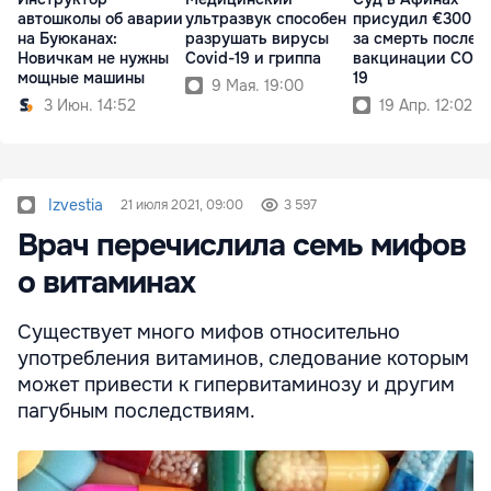
автошколы об аварии
ультразвук способен
присудил €300 ты
на Буюканах:
разрушать вирусы
за смерть после
Новичкам не нужны
Covid-19 и гриппа
вакцинации COVI
мощные машины
19
9 Мая. 19:00
3 Июн. 14:52
19 Апр. 12:02
Izvestia
21 июля 2021, 09:00
3 597
Врач перечислила семь мифов
о витаминах
Существует много мифов относительно
употребления витаминов, следование которым
может привести к гипервитаминозу и другим
пагубным последствиям.