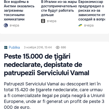
Все водоёмы в
В Италии из-за жары
Еврокомиссар
Англии оказались
достопримечательно
предупредил о
загрязнены
сти будут работать
рисках из-за
токсичными
дольше
зависимости от
химикатами
соседей в вопрос
вчера
границ
вчера
вчера
Publika
3 ноября 2016, 15:44
686
Peste 15.000 de ţigări
nedeclarate, depistate de
patrupezii Serviciului Vamal
Patrupezii Serviciului Vamal au descoperit ieri în
total 15.420 de țigarete nedeclarate, care urmau
a fi comercializate ilegal pe piața neagră a Uniunii
Europene, unde ar fi generat un profit de peste 3
000 de euro.