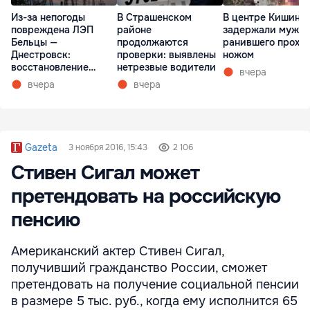
Из-за непогоды
В Страшенском
В центре Кишине
повреждена ЛЭП
районе
задержали мужчи
Бельцы —
продолжаются
ранившего прохо
Днестровск:
проверки: выявлены
ножом
восстановление
нетрезвые водители
вчера
займет более недели
вчера
вчера
Gazeta
3 ноября 2016, 15:43
2 106
Стивен Сигал может
претендовать на российскую
пенсию
Американский актер Стивен Сигал,
получивший гражданство России, сможет
претендовать на получение социальной пенсии
в размере 5 тыс. руб., когда ему исполнится 65