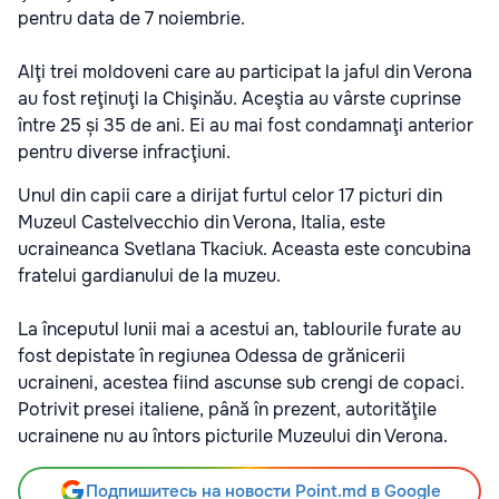
pentru data de 7 noiembrie.
Alţi trei moldoveni care au participat la jaful din Verona
au fost reţinuţi la Chişinău. Aceştia au vârste cuprinse
între 25 și 35 de ani. Ei au mai fost condamnaţi anterior
pentru diverse infracţiuni.
Unul din capii care a dirijat furtul celor 17 picturi din
Muzeul Castelvecchio din Verona, Italia, este
ucraineanca Svetlana Tkaciuk. Aceasta este concubina
fratelui gardianului de la muzeu.
La începutul lunii mai a acestui an, tablourile furate au
fost depistate în regiunea Odessa de grănicerii
ucraineni, acestea fiind ascunse sub crengi de copaci.
Potrivit presei italiene, până în prezent, autorităţile
ucrainene nu au întors picturile Muzeului din Verona.
Подпишитесь на новости Point.md в Google