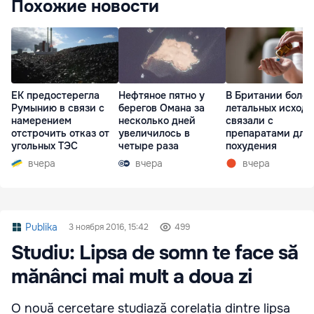
Похожие новости
ЕК предостерегла
Нефтяное пятно у
В Британии более
Румынию в связи с
берегов Омана за
летальных исходо
намерением
несколько дней
связали с
отстрочить отказ от
увеличилось в
препаратами для
угольных ТЭС
четыре раза
похудения
вчера
вчера
вчера
Publika
3 ноября 2016, 15:42
499
Studiu: Lipsa de somn te face să
mănânci mai mult a doua zi
O nouă cercetare studiază corelația dintre lipsa