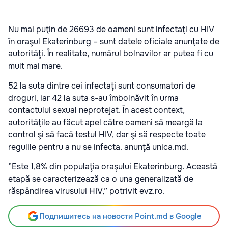
Nu mai puţin de 26693 de oameni sunt infectaţi cu HIV
în oraşul Ekaterinburg – sunt datele oficiale anunţate de
autorităţi. În realitate, numărul bolnavilor ar putea fi cu
mult mai mare.
52 la suta dintre cei infectaţi sunt consumatori de
droguri, iar 42 la suta s-au îmbolnăvit în urma
contactului sexual neprotejat. În acest context,
autorităţile au făcut apel către oameni să meargă la
control şi să facă testul HIV, dar şi să respecte toate
regulile pentru a nu se infecta. anunţă unica.md.
”Este 1,8% din populaţia oraşului Ekaterinburg. Această
etapă se caracterizează ca o una generalizată de
răspândirea virusului HIV,” potrivit evz.ro.
Подпишитесь на новости Point.md в Google