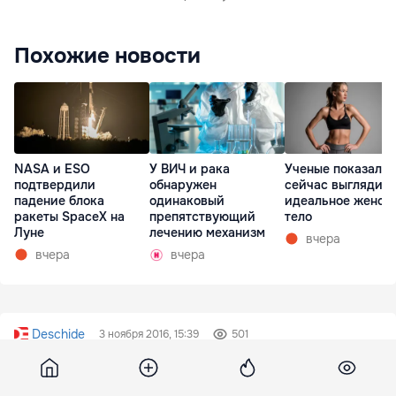
Похожие новости
NASA и ESO
У ВИЧ и рака
Ученые показали,
подтвердили
обнаружен
сейчас выглядит
падение блока
одинаковый
идеальное женск
ракеты SpaceX на
препятствующий
тело
Луне
лечению механизм
вчера
вчера
вчера
Deschide
3 ноября 2016, 15:39
501
Banca Mondială cere R.Moldova