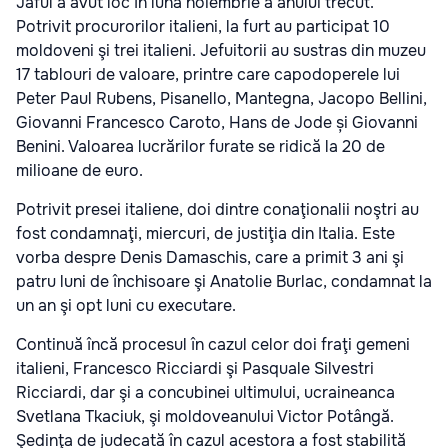
Jaful a avut loc în luna noiembrie a anului trecut.
Potrivit procurorilor italieni, la furt au participat 10
moldoveni şi trei italieni. Jefuitorii au sustras din muzeu
17 tablouri de valoare, printre care capodoperele lui
Peter Paul Rubens, Pisanello, Mantegna, Jacopo Bellini,
Giovanni Francesco Caroto, Hans de Jode și Giovanni
Benini. Valoarea lucrărilor furate se ridică la 20 de
milioane de euro.
Potrivit presei italiene, doi dintre conaţionalii noştri au
fost condamnaţi, miercuri, de justiţia din Italia. Este
vorba despre Denis Damaschis, care a primit 3 ani şi
patru luni de închisoare şi Anatolie Burlac, condamnat la
un an şi opt luni cu executare.
Continuă încă procesul în cazul celor doi fraţi gemeni
italieni, Francesco Ricciardi şi Pasquale Silvestri
Ricciardi, dar şi a concubinei ultimului, ucraineanca
Svetlana Tkaciuk, şi moldoveanului Victor Potângă.
Şedinţa de judecată în cazul acestora a fost stabilită