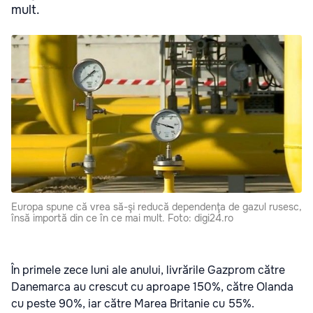
mult.
Europa spune că vrea să-şi reducă dependenţa de gazul rusesc,
însă importă din ce în ce mai mult. Foto: digi24.ro
În primele zece luni ale anului, livrările Gazprom către
Danemarca au crescut cu aproape 150%, către Olanda
cu peste 90%, iar către Marea Britanie cu 55%.