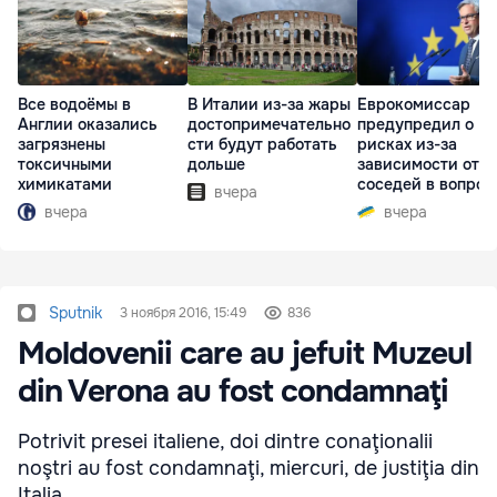
Все водоёмы в
В Италии из-за жары
Еврокомиссар
Англии оказались
достопримечательно
предупредил о
загрязнены
сти будут работать
рисках из-за
токсичными
дольше
зависимости от
химикатами
соседей в вопрос
вчера
границ
вчера
вчера
Sputnik
3 ноября 2016, 15:49
836
Moldovenii care au jefuit Muzeul
din Verona au fost condamnaţi
Potrivit presei italiene, doi dintre conaţionalii
noştri au fost condamnaţi, miercuri, de justiţia din
Italia.