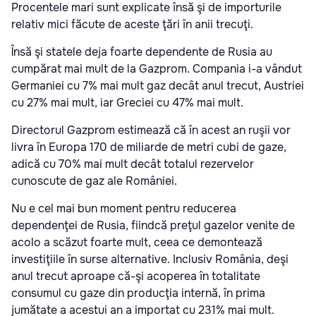
Procentele mari sunt explicate însă şi de importurile
relativ mici făcute de aceste ţări în anii trecuţi.
Însă şi statele deja foarte dependente de Rusia au
cumpărat mai mult de la Gazprom. Compania i-a vândut
Germaniei cu 7% mai mult gaz decât anul trecut, Austriei
cu 27% mai mult, iar Greciei cu 47% mai mult.
Directorul Gazprom estimează că în acest an ruşii vor
livra în Europa 170 de miliarde de metri cubi de gaze,
adică cu 70% mai mult decât totalul rezervelor
cunoscute de gaz ale României.
Nu e cel mai bun moment pentru reducerea
dependenţei de Rusia, fiindcă preţul gazelor venite de
acolo a scăzut foarte mult, ceea ce demontează
investiţiile în surse alternative. Inclusiv România, deşi
anul trecut aproape că-şi acoperea în totalitate
consumul cu gaze din producţia internă, în prima
jumătate a acestui an a importat cu 231% mai mult.