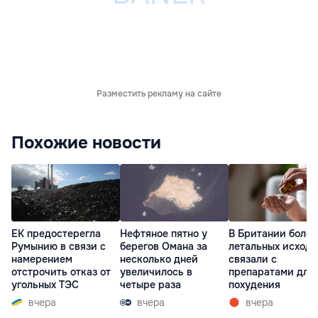
Разместить рекламу на сайте
Похожие новости
ЕК предостерегла
Нефтяное пятно у
В Британии более
Румынию в связи с
берегов Омана за
летальных исходо
намерением
несколько дней
связали с
отстрочить отказ от
увеличилось в
препаратами для
угольных ТЭС
четыре раза
похудения
вчера
вчера
вчера