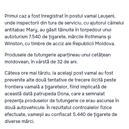
Primul caz a fost înregistrat în postul vamal Leușeni,
unde inspectorii din tura de serviciu, cu ajutorul câinelui
antitabac Mary, au găsit tăinuite în torpedoul unui
autoturism 7.540 de țigarete, mărcile Rothmans şi
Winston, cu timbre de acciz ale Republicii Moldova.
Produsele de tutungerie aparțineau unui cetățean
moldovean, în vârstă de 32 de ani.
Câteva ore mai târziu, la acelaşi post vamal au fost
prevenite alte două tentative de trecere ilicită peste
frontiera vamală a țigaretelor, fiind implicată de
această dată patrupeda Dona, care a semnalat
prezența produselor de tutungerie ce erau ascunse în
două autovehicule. În rezultatul controalelor fizice
efectuate, vameșii au confiscat 5.440 de țigarete de
diverse mărci.