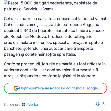
Cel de-al patrulea caz a fost consemnat la postul vamal
Cahul, unde vameșii, asistați de patrupeda Angy, au
depistat 2.440 de țigarete, marcate cu timbre de acciz
ale Republicii Moldova. Produsele de tutungerie
erau disimulate într-un loc special amenajat în spatele
banchetei șoferului unui autocar care transporta
pasageri şi colete neînsoţite spre Italia.
Conform procedurii, loturile de marfă au fost ridicate în
vederea confiscării, iar contravenienții urmează a fi
atrași la răspundere conform legislației în vigoare.
Подпишитесь на новости Point.md в Google
Источник
Publika