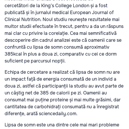
cercetători de la King’s College London și a fost
publicată și în jurnalul medical European Journal of
Clinical Nutrition. Noul studiu reunește rezultatele mai
multor studii efectuate în trecut, pentru a da un răspuns
mai clar cu privire la corelație. Cea mai semnificativă
descoperire din cadrul analizei este că oamenii care se
confruntă cu lipsa de somn consumă aproximativ
385kcal în plus a doua zi, comparativ cu cei ce dorm
suficient pe parcursul nopții.
Echipa de cercetare a realizat că lipsa de somn nu are
un impact față de energia consumată de un individ a
doua zi, astfel că participanții la studiu au avut parte de
un câștig net de 385 de calorii pe zi. Oamenii au
consumat mai puține proteine și mai multe grăsimi, dar
cantitatea de carbohidrați consumată nu a înregistrat
diferențe, arată sciencedaily.com.
Lipsa de somn este una dintre cele mai mari probleme