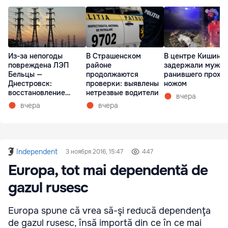
Из-за непогоды
В Страшенском
В центре Кишине
повреждена ЛЭП
районе
задержали мужчи
Бельцы —
продолжаются
ранившего прохо
Днестровск:
проверки: выявлены
ножом
восстановление
нетрезвые водители
вчера
займет более недели
вчера
вчера
Independent
3 ноября 2016, 15:47
447
Europa, tot mai dependentă de
gazul rusesc
Europa spune că vrea să-şi reducă dependenţa
de gazul rusesc, însă importă din ce în ce mai