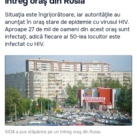
întreg oraş din Rusia
Situaţia este îngrijorătoare, iar autorităţile au
anunţat în oraş stare de epidemie cu virusul HIV.
Aproape 27 de mii de oameni din acest oraş sunt
infectaţi, adică fiecare al 50-lea locuitor este
infectat cu HIV.
SIDA a pus stăpânire pe un întreg oraş din Rusia.