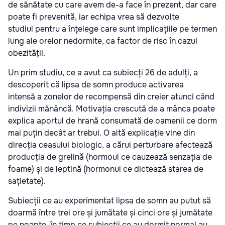
de sănătate cu care avem de-a face în prezent, dar care
poate fi prevenită, iar echipa vrea să dezvolte
studiul pentru a înțelege care sunt implicațiile pe termen
lung ale orelor nedormite, ca factor de risc în cazul
obezității.
Un prim studiu, ce a avut ca subiecți 26 de adulți, a
descoperit că lipsa de somn produce activarea
intensă a zonelor de recompensă din creier atunci când
indivizii mănâncă. Motivația crescută de a mânca poate
explica aportul de hrană consumată de oamenii ce dorm
mai puțin decât ar trebui. O altă explicație vine din
direcția ceasului biologic, a cărui perturbare afectează
producția de grelină (hormoul ce cauzează senzația de
foame) și de leptină (hormonul ce dictează starea de
sațietate).
Subiecții ce au experimentat lipsa de somn au putut să
doarmă între trei ore și jumătate și cinci ore și jumătate
pe noapte, în timp ce subiecții ce au dormit normal au