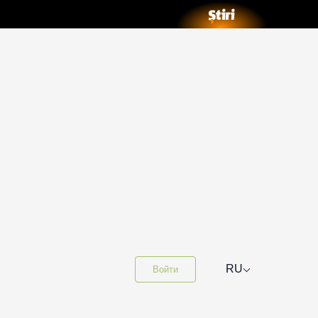
⌵
RU
Войти