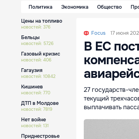
Политика
Экономика
Общество
Пр
Цены на топливо
новостей:
376
17 июня 202
Focus
Бельцы
В ЕС пос
новостей:
5726
Газовый кризис
компенса
новостей:
406
авиарей
Гагаузия
новостей:
10842
Кишинев
27 государств-чл
новостей:
770
текущий трехчасо
ДТП в Молдове
выплачивать пасс
новостей:
7819
Нет войне
новостей:
131
Приднестровье