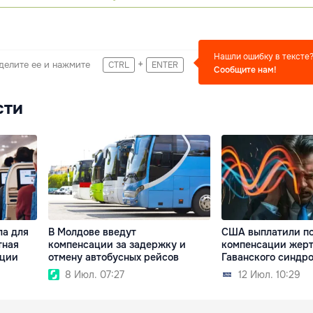
Нашли ошибку в тексте
+
делите ее и нажмите
CTRL
ENTER
Сообщите нам!
сти
ла для
В Молдове введут
США выплатили по
тная
компенсации за задержку и
компенсации жер
ации
отмену автобусных рейсов
Гаванского синдр
8 Июл. 07:27
12 Июл. 10:29