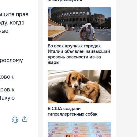
ащите прав
ду, когда
ные
Во всех крупных городах
Италии объявлен наивысший
уровень опасности из-за
зрослому
жары
овок.
ров к
Такую
В США создали
гипоаллергенных собак