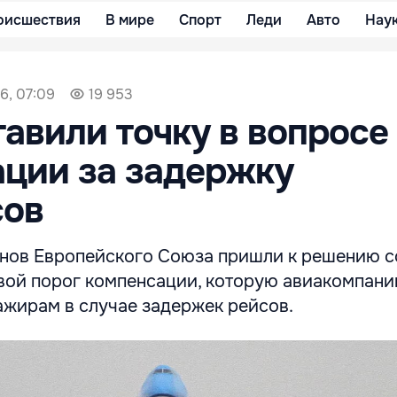
оисшествия
В мире
Спорт
Леди
Авто
Нау
6, 07:09
19 953
тавили точку в вопросе
ции за задержку
сов
енов Европейского Союза пришли к решению с
вой порог компенсации, которую авиакомпани
ажирам в случае задержек рейсов.