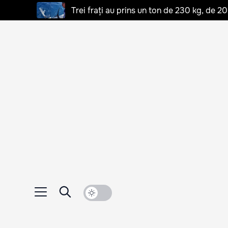
Trei frați au prins un ton de 230 kg, de 