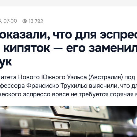
, 07:00
13 792
оказали, что для эспре
 кипяток — его замени
ук
ситета Нового Южного Уэльса (Австралия) под
фессора Франсиско Трухильо выяснили, что д
еского эспрессо вовсе не требуется горячая 