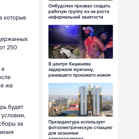
Омбудсмен призвал создать
рабочую группу из-за роста
неформальной занятости
а которые
адержанных
от 250
В центре Кишинева
 а
задержали мужчину,
ранившего прохожего ножом
осле
се же
ерь будет
 условии,
Президентура использует
сборы за
фотоэлектрическую станцию
ления
для экономии
электроэнергии