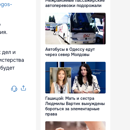
Межрайонные пассажирские
ogos-
автоперевозки подорожали
ю
ния.
Автобусы в Одессу едут
 дел и
через север Молдовы
истерства
 будет
Гашицой: Мать и сестра
Людмилы Вартик вынуждены
бороться за элементарные
права