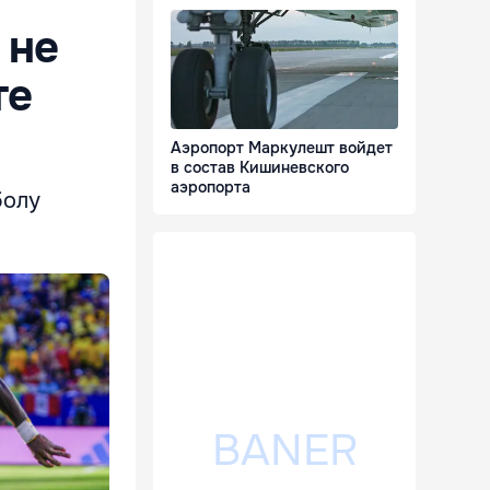
 не
те
Аэропорт Маркулешт войдет
в состав Кишиневского
аэропорта
болу