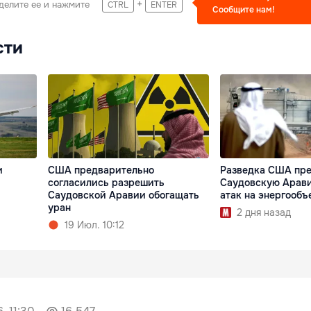
+
делите ее и нажмите
CTRL
ENTER
Сообщите нам!
сти
и
США предварительно
Разведка США пр
согласились разрешить
Саудовскую Арави
Саудовской Аравии обогащать
атак на энергообъ
уран
2 дня назад
19 Июл. 10:12