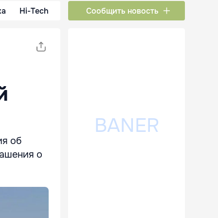
ка
Hi-Tech
Сообщить новость
й
ия об
ашения о