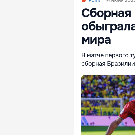
14 июня 2026
Point
Сборная 
обыграла
мира
В матче первого т
сборная Бразилии