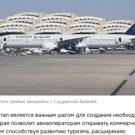
тить прямые авиарейсы с Саудовской Аравией.
тап является важным шагом для создания необхо
орая позволит авиаоператорам открывать коммерч
ым способствуя развитию туризма, расширению