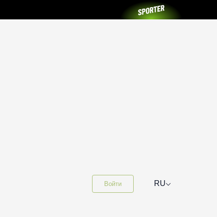
⌵
RU
Войти