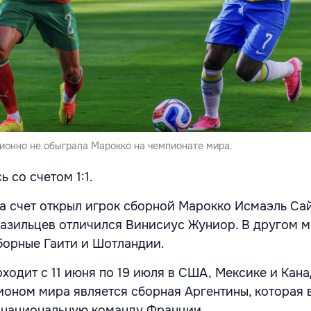
ионно не обыграла Марокко на чемпионате мира.
 со счетом 1:1.
ча счет открыл игрок сборной Марокко Исмаэль Са
бразильцев отличился Винисиус Жуниор. В другом м
борные Гаити и Шотландии.
ходит с 11 июня по 19 июля в США, Мексике и Кана
ном мира является сборная Аргентины, которая 
 национальную команду Франции.