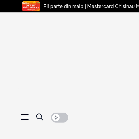
Fii parte din maib | Mastercard Chisinau 