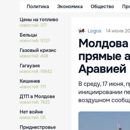
Политика
Экономика
Общество
Пр
Цены на топливо
новостей:
377
14 июня 20
Logos
Бельцы
Молдова 
новостей:
5727
Газовый кризис
прямые а
новостей:
408
Аравией
Гагаузия
новостей:
10842
Кишинев
В среду, 17 июня,
новостей:
771
инициировании пе
ДТП в Молдове
воздушном сообще
новостей:
7825
Нет войне
новостей:
131
Приднестровье