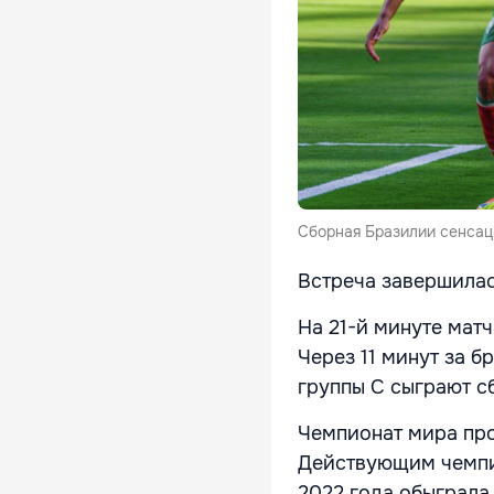
Сборная Бразилии сенсац
Встреча завершилась
На 21-й минуте мат
Через 11 минут за 
группы C сыграют с
Чемпионат мира про
Действующим чемпио
2022 года обыграла