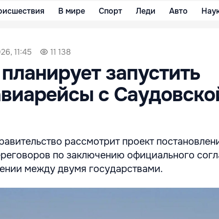
оисшествия
В мире
Спорт
Леди
Авто
Нау
26, 11:45
11 138
планирует запустить
виарейсы с Саудовско
 правительство рассмотрит проект постановлен
реговоров по заключению официального согл
нии между двумя государствами.