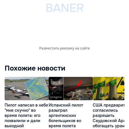
Разместить рекламу на сайте
Похожие новости
Пилот написал в небе
Испанский пилот
США предварите
"мне скучно" во
разыграл
согласились
время полета: его
аргентинских
разрешить
похвалили и дали
болельщиков во
Саудовской Арав
выходной
время полета
обогащать уран