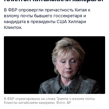
В ФБР опровергли причастность Китая к
взлому почты бывшего госсекретаря и
кандидата в президенты США Хиллари
Клинтон.
В ФБР отреагировали на слова Трампа о взломе почты
Клинтон китайскими хакерами. Фото: AP