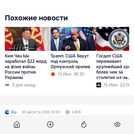
Похожие новости
Ким Чен Ын
Трамп: США берут
Госдеп США
заработал $22 млрд
под контроль
переживает
на фоне войны
Ормузский пролив
крупнейший криз
России против
более чем за
13 Июл. 18:30
Украины
столетие из-за
реформ Трампа
3 дня назад
15 Июл. 22:00
Ria
30 августа 2018, 01:00
3 835
Главу словацких "Ночных
волков" оштрафовали на 33