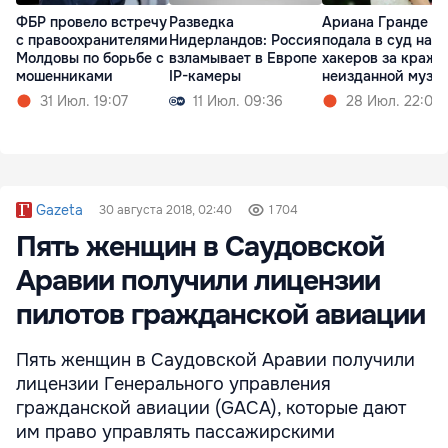
ФБР провело встречу
Разведка
Ариана Гранде
с правоохранителями
Нидерландов: Россия
подала в суд на
Молдовы по борьбе с
взламывает в Европе
хакеров за кражу
мошенниками
IP-камеры
неизданной музы
31 Июл. 19:07
11 Июл. 09:36
28 Июл. 22:02
Gazeta
30 августа 2018, 02:40
1 704
Пять женщин в Саудовской
Аравии получили лицензии
пилотов гражданской авиации
Пять женщин в Саудовской Аравии получили
лицензии Генерального управления
гражданской авиации (GACA), которые дают
им право управлять пассажирскими