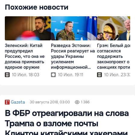
Похожие новости
Зеленский: Китай
Разведка Эстонии:
Грэм: Белый дом
предупредил
Россия реагирует на
согласился
Россию, что она не
удары Украины
поддержать
должна применять
усилением
законопроект о н
ядерное оружие
информационной
санкциях против
войны
России
10 Июл. 18:03
10 Июл. 19:11
10 Июл. 23:33
Gazeta
30 августа 2018, 03:00
1 386
В ФБР отреагировали на слова
Трампа о взломе почты
Клинтон китайскими хакерами