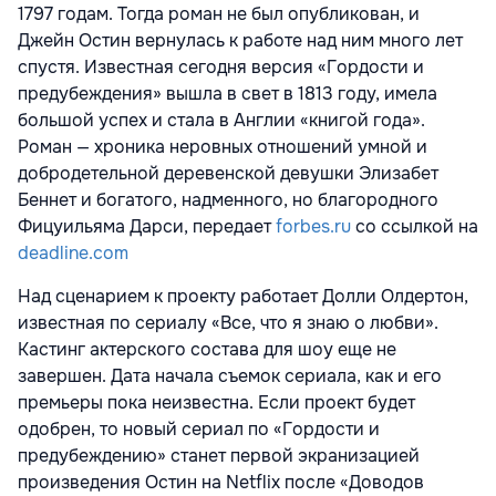
1797 годам. Тогда роман не был опубли­кован, и
Джейн Остин вернулась к работе над ним много лет
спустя. Известная сегодня версия «Гордости и
предубеждения» вышла в свет в 1813 году, имела
большой успех и стала в Англии «книгой года».
Роман — хроника неровных отношений умной и
добродетельной деревенской девушки Элизабет
Беннет и богатого, надменного, но благородного
Фицуильяма Дарси, передает
forbes.ru
со ссылкой на
deadline.com
Над сценарием к проекту работает Долли Олдертон,
известная по сериалу «Все, что я знаю о любви».
Кастинг актерского состава для шоу еще не
завершен. Дата начала съемок сериала, как и его
премьеры пока неизвестна. Если проект будет
одобрен, то новый сериал по «Гордости и
предубеждению» станет первой экранизацией
произведения Остин на Netflix после «Доводов