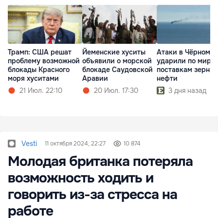
Трамп: США решат
Атаки в Чёрном м
Йеменские хуситы
проблему возможной
ударили по миро
объявили о морской
блокады Красного
поставкам зерна 
блокаде Саудовской
моря хуситами
нефти
Аравии
21 Июл. 22:10
3 дня назад
20 Июл. 17:30
Vesti
11 октября 2024, 22:27
10 874
Молодая британка потеряла
возможность ходить и
говорить из-за стресса на
работе