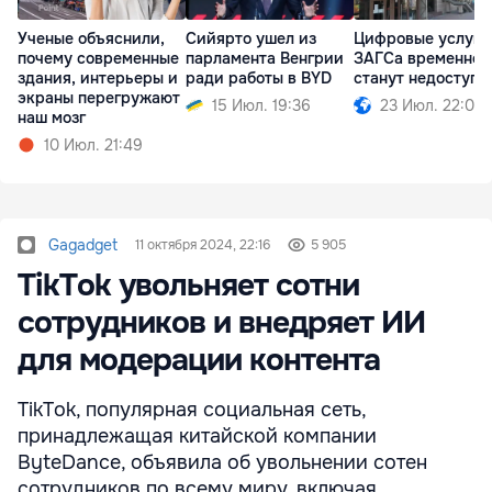
Ученые объяснили,
Сийярто ушел из
Цифровые услуги
почему современные
парламента Венгрии
ЗАГСа временно
здания, интерьеры и
ради работы в BYD
станут недоступн
экраны перегружают
15 Июл. 19:36
23 Июл. 22:00
наш мозг
10 Июл. 21:49
Gagadget
11 октября 2024, 22:16
5 905
TikTok увольняет сотни
сотрудников и внедряет ИИ
для модерации контента
TikTok, популярная социальная сеть,
принадлежащая китайской компании
ByteDance, объявила об увольнении сотен
сотрудников по всему миру, включая