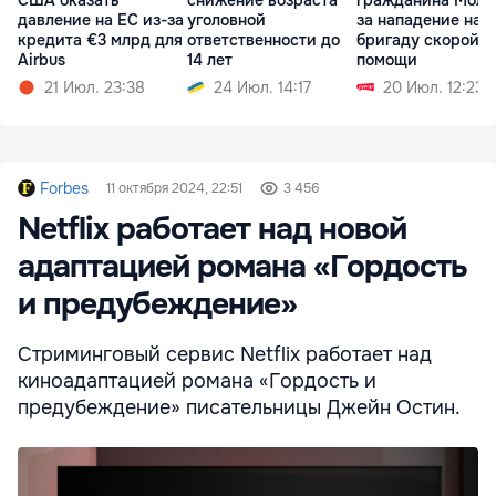
США оказать
снижение возраста
гражданина Молд
давление на EC из-за
уголовной
за нападение на
кредита €3 млрд для
ответственности до
бригаду скорой
Airbus
14 лет
помощи
21 Июл. 23:38
24 Июл. 14:17
20 Июл. 12:23
Forbes
11 октября 2024, 22:51
3 456
Netflix работает над новой
адаптацией романа «Гордость
и предубеждение»
Стриминговый сервис Netflix работает над
киноадаптацией романа «Гордость и
предубеждение» писательницы Джейн Остин.