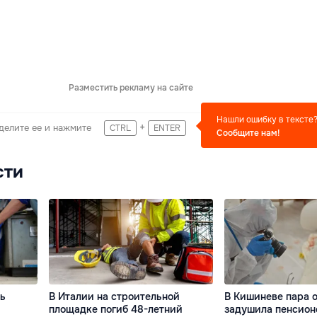
Разместить рекламу на сайте
Нашли ошибку в тексте
+
делите ее и нажмите
CTRL
ENTER
Сообщите нам!
сти
ть
В Италии на строительной
В Кишиневе пара 
площадке погиб 48-летний
задушила пенсион