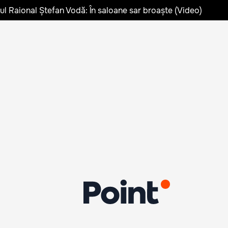
lul Raional Ștefan Vodă: În saloane sar broaște (Video)