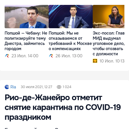
Попшой — Чебану: Не
Попшой: Мы не
Экс-посол: Глава
политизируйте тему
отказываемся от
МИД выдумал
Днестра, займитесь
требований к Москве
уголовное дело,
городом
о компенсациях
чтобы отозвать м
с должности
23 Июл. 14:00
26 Июл. 13:00
10 Июл. 10:13
Ria
30 июля 2021, 12:27
1 024
Рио-де-Жанейро отметит
снятие карантина по COVID-19
праздником