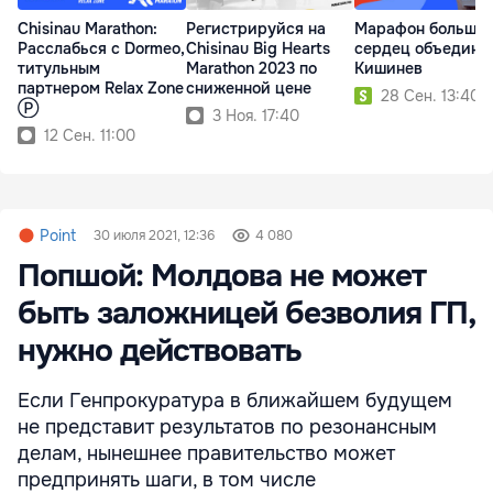
Chisinau Marathon:
Регистрируйся на
Марафон больши
Расслабься с Dormeo,
Chisinau Big Hearts
сердец объединя
титульным
Marathon 2023 по
Кишинев
партнером Relax Zone
сниженной цене
28 Сен. 13:40
Ⓟ
3 Ноя. 17:40
12 Сен. 11:00
Point
30 июля 2021, 12:36
4 080
Попшой: Молдова не может
быть заложницей безволия ГП,
нужно действовать
Если Генпрокуратура в ближайшем будущем
не представит результатов по резонансным
делам, нынешнее правительство может
предпринять шаги, в том числе