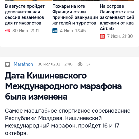
В августе пройдет
Пожары на юге
На острове
дополнительная
Франции стали
Лансароте актив
сессия экзаменов
причиной эвакуации
заклеивают сейф
для гимназистов
жителей и туристов
ключами от квар
Airbnb
30 Июл. 21:11
4 Июл. 17:45
7 Июн. 21:30
Marathon
30 июля 2021, 12:40
1 371
Дата Кишиневского
Международного марафона
была изменена
Самое масштабное спортивное соревнование
Республики Молдова, Кишиневский
международный марафон, пройдет 16 и 17
октября.