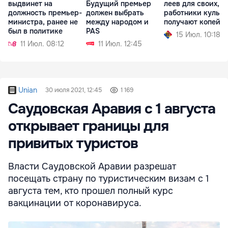
выдвинет на
Будущий премьер
леев для своих, а
должность премьер-
должен выбрать
работники культ
министра, ранее не
между народом и
получают копейк
был в политике
PAS
15 Июл. 10:18
11 Июл. 08:12
11 Июл. 12:45
Unian
30 июля 2021, 12:45
1 169
Саудовская Аравия с 1 августа
открывает границы для
привитых туристов
Власти Саудовской Аравии разрешат
посещать страну по туристическим визам с 1
августа тем, кто прошел полный курс
вакцинации от коронавируса.