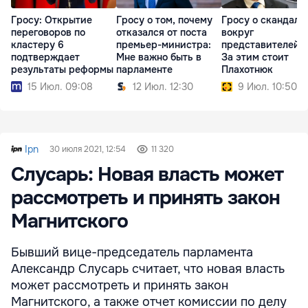
Гросу: Открытие
Гросу о том, почему
Гросу о скандала
переговоров по
отказался от поста
вокруг
кластеру 6
премьер-министра:
представителей P
подтверждает
Мне важно быть в
За этим стоит
результаты реформы
парламенте
Плахотнюк
15 Июл. 09:08
12 Июл. 12:30
9 Июл. 10:50
Ipn
30 июля 2021, 12:54
11 320
Слусарь: Новая власть может
рассмотреть и принять закон
Магнитского
Бывший вице-председатель парламента
Александр Слусарь считает, что новая власть
может рассмотреть и принять закон
Магнитского, а также отчет комиссии по делу