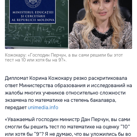
Кожокару: «Господин Перчун, а вы сами решили бы этот
тест на 10 или хотя бы на 9?».
Дипломат Корина Кожокару резко раскритиковала
ответ Министерства образования и исследований на
жалобы многих учеников относительно сложности
экзамена по математике на степень бакалавра,
передает
unimedia.info
«Уважаемый господин министр Дан Перчун, вы сами
смогли бы решить тест по математике на оценку “10”
или хотя бы “9”? Я не думаю, что вы уложились бы во