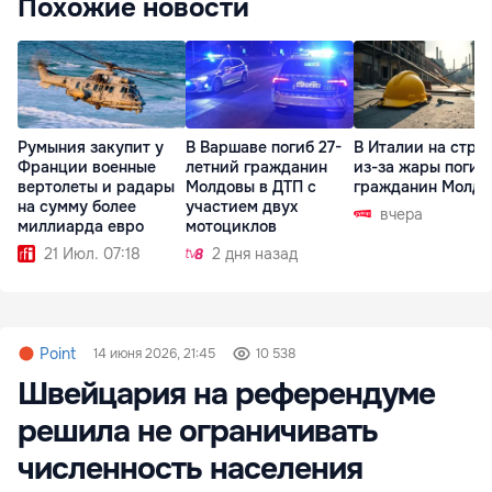
Похожие новости
Румыния закупит у
В Варшаве погиб 27-
В Италии на стро
Франции военные
летний гражданин
из-за жары погиб
вертолеты и радары
Молдовы в ДТП с
гражданин Молд
на сумму более
участием двух
вчера
миллиарда евро
мотоциклов
21 Июл. 07:18
2 дня назад
Point
14 июня 2026, 21:45
10 538
Швейцария на референдуме
решила не ограничивать
численность населения