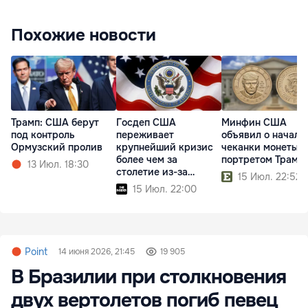
Похожие новости
Трамп: США берут
Госдеп США
Минфин США
под контроль
переживает
объявил о начале
Ормузский пролив
крупнейший кризис
чеканки монеты с
более чем за
портретом Трамп
13 Июл. 18:30
столетие из-за
15 Июл. 22:52
реформ Трампа
15 Июл. 22:00
Point
14 июня 2026, 21:45
19 905
В Бразилии при столкновения
двух вертолетов погиб певец