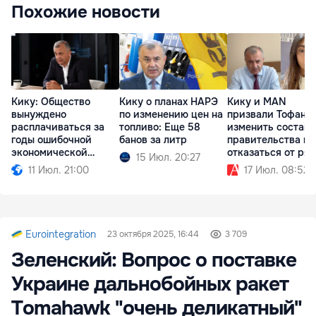
Похожие новости
Кику: Общество
Кику о планах НАРЭ
Кику и MAN
вынуждено
по изменению цен на
призвали Тофана
расплачиваться за
топливо: Еще 58
изменить состав
годы ошибочной
банов за литр
правительства и
экономической
отказаться от ря
15 Июл. 20:27
политики
реформ
11 Июл. 21:00
17 Июл. 08:52
Eurointegration
23 октября 2025, 16:44
3 709
Зеленский: Вопрос о поставке
Украине дальнобойных ракет
Tomahawk "очень деликатный"