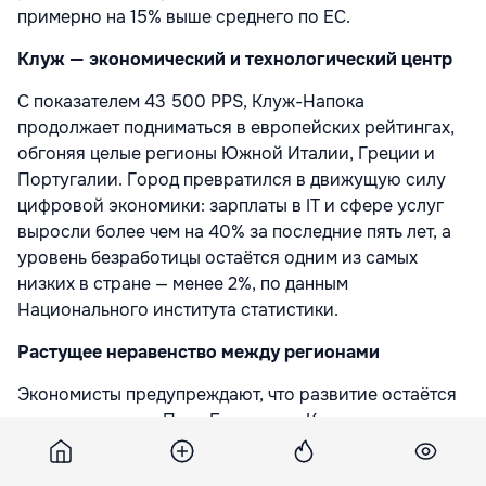
примерно на 15% выше среднего по ЕС.
Клуж — экономический и технологический центр
С показателем 43 500 PPS, Клуж-Напока
продолжает подниматься в европейских рейтингах,
обгоняя целые регионы Южной Италии, Греции и
Португалии. Город превратился в движущую силу
цифровой экономики: зарплаты в IT и сфере услуг
выросли более чем на 40% за последние пять лет, а
уровень безработицы остаётся одним из самых
низких в стране — менее 2%, по данным
Национального института статистики.
Растущее неравенство между регионами
Экономисты предупреждают, что развитие остаётся
неравномерным. Пока Бухарест и Клуж
приближаются к уровню Западной Европы, южные и
северо-восточные регионы страны остаются на дне