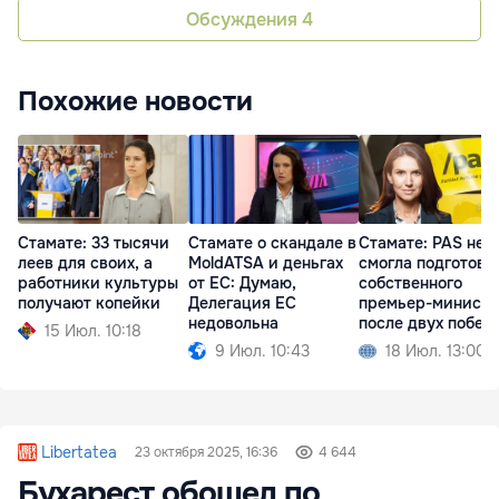
Обсуждения
4
Похожие новости
Стамате: 33 тысячи
Стамате о скандале в
Стамате: PAS не
леев для своих, а
MoldATSA и деньгах
смогла подготови
работники культуры
от ЕС: Думаю,
собственного
получают копейки
Делегация ЕС
премьер-министр
недовольна
после двух побед
15 Июл. 10:18
9 Июл. 10:43
18 Июл. 13:00
Libertatea
23 октября 2025, 16:36
4 644
Бухарест обошел по