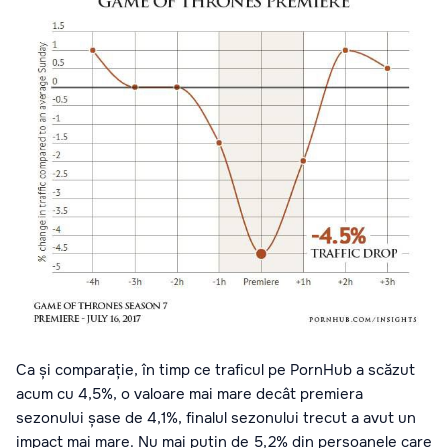
Ca și comparație, în timp ce traficul pe PornHub a scăzut
acum cu 4,5%, o valoare mai mare decât premiera
sezonului șase de 4,1%, finalul sezonului trecut a avut un
impact mai mare. Nu mai puțin de 5,2% din persoanele care