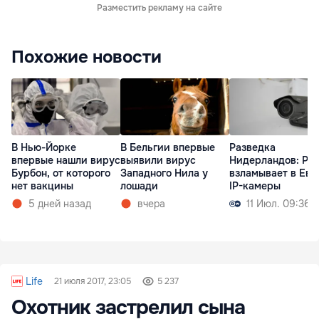
Разместить рекламу на сайте
Похожие новости
В Нью-Йорке
В Бельгии впервые
Разведка
впервые нашли вирус
выявили вирус
Нидерландов: Ро
Бурбон, от которого
Западного Нила у
взламывает в Евр
нет вакцины
лошади
IP-камеры
5 дней назад
вчера
11 Июл. 09:36
Life
21 июля 2017, 23:05
5 237
Охотник застрелил сына