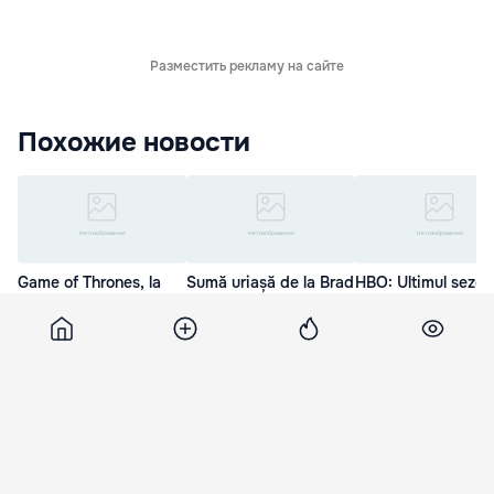
Разместить рекламу на сайте
Похожие новости
Game of Thrones, la
Sumă uriașă de la Brad
HBO: Ultimul sezon
final. Actorii, în lacrimi
Pitt pentru un episod
Game of Thrones,
Game of Thrones
difuzat în 2019
14 Мар. 21:05
7 Янв. 20:00
5 Янв. 10:34
Ria
21 июля 2017, 22:35
4 116