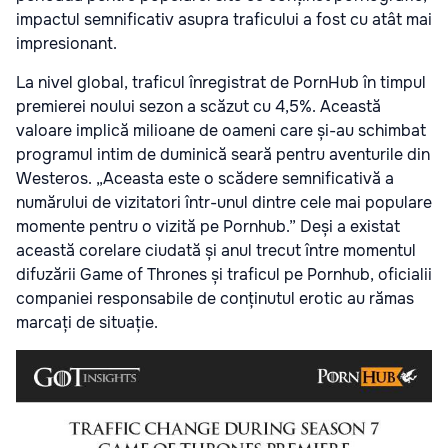
impactul semnificativ asupra traficului a fost cu atât mai
impresionant.
La nivel global, traficul înregistrat de PornHub în timpul
premierei noului sezon a scăzut cu 4,5%. Această
valoare implică milioane de oameni care și-au schimbat
programul intim de duminică seară pentru aventurile din
Westeros. „Aceasta este o scădere semnificativă a
numărului de vizitatori într-unul dintre cele mai populare
momente pentru o vizită pe Pornhub.” Deși a existat
această corelare ciudată și anul trecut între momentul
difuzării Game of Thrones și traficul pe Pornhub, oficialii
companiei responsabile de conținutul erotic au rămas
marcați de situație.