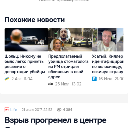
Разместить рекламу на сайте
Похожие новости
Шольц: Никому не
Предполагаемый
Усатый: Киллера
было легко принять
убийца стоматолога
идентифицирова
решение о
из РМ отрицает
по велосипеду, но
депортации убийцы
обвинения в свой
покинул страну
адрес
2 Авг. 11:04
16 Июл. 21:00
26 Июл. 13:02
Life
21 июля 2017, 22:52
4 384
Взрыв прогремел в центре