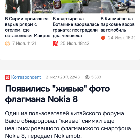
В Сирии произошел
В квартире на
В Кишинёве на
взрыв рядом с
Ботанике взорвалась
парковке взорвал
отелем, где
граната: пострадали
автомобиль
остановился Макрон
два человека
24 Июл. 16:10
7 Июл. 11:21
25 Июл. 18:42
Korrespondent
21 июля 2017, 22:43
5 339
Появились "живые" фото
флагмана Nokia 8
Один из пользователей китайского форума
Baidu обнародовал "живые" снимки еще
неанонсированного флагманского смартфона
Nokia 8, передает Nokiamob.