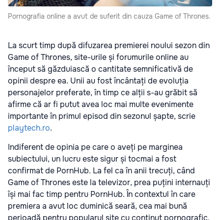
Pornografia online a avut de suferit din cauza Game of Thrones.
La scurt timp după difuzarea premierei noului sezon din
Game of Thrones, site-urile și forumurile online au
început să găzduiască o cantitate semnificativă de
opinii despre ea. Unii au fost încântați de evoluția
personajelor preferate, în timp ce alții s-au grăbit să
afirme că ar fi putut avea loc mai multe evenimente
importante în primul episod din sezonul șapte, scrie
playtech.ro
.
Indiferent de opinia pe care o aveți pe marginea
subiectului, un lucru este sigur și tocmai a fost
confirmat de PornHub. La fel ca în anii trecuți, când
Game of Thrones este la televizor, prea puțini internauți
își mai fac timp pentru PornHub. În contextul în care
premiera a avut loc duminică seară, cea mai bună
perioadă pentru popularul site cu conținut pornografic,