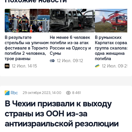
В результате
Не менее 6 человек
В румынских
стрельбы на уличном
погибли из-за атак
Карпатах сорвала
фестивале в Торонто
России на Одессу и
группа скалолазо
погибли 2 человека,
Сумы
одна женщина
трое ранены
погибла
12 Июл. 09:12
12 Июл. 14:15
12 Июл. 09:25
Rbc
29 октября 2023, 14:00
8 461
В Чехии призвали к выходу
страны из ООН из-за
антиизраильской резолюции