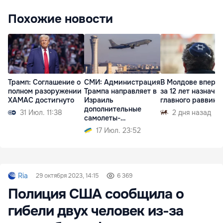
Похожие новости
Трамп: Соглашение о
СМИ: Администрация
В Молдове вперв
полном разоружении
Трампа направляет в
за 12 лет назначат
ХАМАС достигнуто
Израиль
главного раввина
дополнительные
31 Июл. 11:38
2 дня назад
самолеты-
заправщики
17 Июл. 23:52
Ria
29 октября 2023, 14:15
6 369
Полиция США сообщила о
гибели двух человек из-за