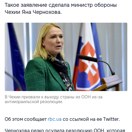
Такое заявление сделала министр обороны
Чехии Яна Чернохова.
В Чехии призвали к выходу страны из ООН из-за
антиизраильской резолюции.
Об этом сообщает
rbc.ua
со ссылкой на ее Twitter.
Чернохова резко осудила резолюцию ООН, которая