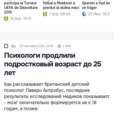
participa la Turneul
fotbal a Moldovei a
Spaniei a fost lovit
UEFA de Dezvoltare
pierdut al doilea meci
un fulger
2015
7 Апр. 09:40
25 Июн. 10:31
15 Апр. 14:13
Kp
27 сентября 2013, 21:33
2 480
Психологи продлили
подростковый возраст до 25
лет
Как рассказывает британский детский
психолог Лаверн Антробус, последние
результаты исследований медиков показывают
- мозг окончательно формируется не к 18
годам, а позже.