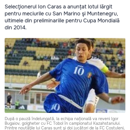
Selecţionerul Ion Caras a anunțat lotul lărgit
pentru meciurile cu San Marino şi Muntenegru,
ultimele din preliminariile pentru Cupa Mondială
din 2014.
După o pauză îndelungată, la echipa națională va reveni Igor
Bugaiov, golgheter cu FC Tobol în campionatul Kazahstanului.
Printre noutăţile lui Caras sunt şi doi jucători de la FC Costuleni,