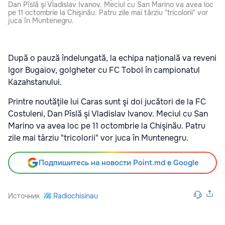
Dan Pîslă şi Vladislav Ivanov. Meciul cu San Marino va avea loc
pe 11 octombrie la Chişinău. Patru zile mai târziu "tricolorii" vor
juca în Muntenegru.
După o pauză îndelungată, la echipa națională va reveni
Igor Bugaiov, golgheter cu FC Tobol în campionatul
Kazahstanului.
Printre noutăţile lui Caras sunt şi doi jucători de la FC
Costuleni, Dan Pîslă şi Vladislav Ivanov. Meciul cu San
Marino va avea loc pe 11 octombrie la Chişinău. Patru
zile mai târziu "tricolorii" vor juca în Muntenegru.
Подпишитесь на новости Point.md в Google
Источник
Radiochisinau