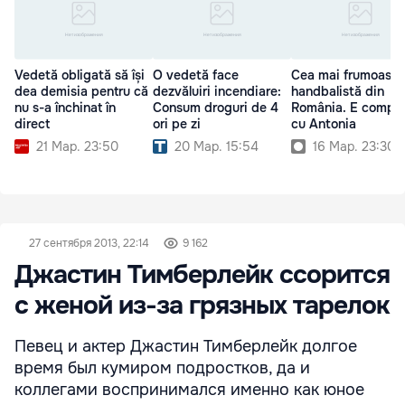
Vedetă obligată să își
O vedetă face
Cea mai frumoasă
dea demisia pentru că
dezvăluiri incendiare:
handbalistă din
nu s-a închinat în
Consum droguri de 4
România. E compa
direct
ori pe zi
cu Antonia
21 Мар. 23:50
20 Мар. 15:54
16 Мар. 23:30
27 сентября 2013, 22:14
9 162
Джастин Тимберлейк ссорится
с женой из-за грязных тарелок
Певец и актер Джастин Тимберлейк долгое
время был кумиром подростков, да и
коллегами воспринимался именно как юное