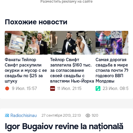
Разместить рекламу на сайте
Похожие новости
Фанаты Тейлор
Тейлор Свифт
Самая дорогая
Свифт раскупили
заплатила $160 тыс.
свадьба в мире
окурки и мусор с ее
за согласование
стоила почти 7%
свадьбы по $25 за
своей свадьбы с
годового ВВП
штуку
властями Нью-Йорка
Молдовы
9 Июл. 15:57
11 Июл. 21:15
23 Июл. 08:54
Radiochisinau
27 сентября 2013, 22:13
920
Igor Bugaiov revine la națională