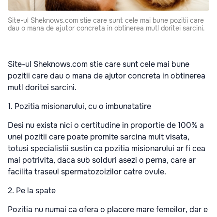
Site-ul Sheknows.com stie care sunt cele mai bune pozitii care
dau o mana de ajutor concreta in obtinerea mutl doritei sarcini.
Site-ul Sheknows.com stie care sunt cele mai bune
pozitii care dau o mana de ajutor concreta in obtinerea
mutl doritei sarcini.
1. Pozitia misionarului, cu o imbunatatire
Desi nu exista nici o certitudine in proportie de 100% a
unei pozitii care poate promite sarcina mult visata,
totusi specialistii sustin ca pozitia misionarului ar fi cea
mai potrivita, daca sub solduri asezi o perna, care ar
facilita traseul spermatozoizilor catre ovule.
2. Pe la spate
Pozitia nu numai ca ofera o placere mare femeilor, dar e