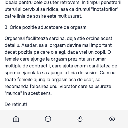
ideala pentru cele cu uter retrovers. In timpul penetrarii,
uterul si cervixul se ridica, asa ca drumul "inotatorilor"
catre linia de sosire este mult usurat.
3. Orice pozitie aducatoare de orgasm
Orgasmul faciliteaza sarcina, deja stie orcine acest
detaliu. Asadar, sa ai orgasm devine mai important
decat pozitia pe care o alegi, daca vrei un copil. O
femeie care ajunge la orgasm prezinta un numar
multiplu de contractii, care ajuta enorm cantitatea de
sperma ejaculata sa ajunga la linia de sosire. Cum nu
toate femeile ajung la orgasm asa de usor, se
recomanda folosirea unui vibrator care sa usureze
"munca" in acest sens.
De retinut!
Daca te lupti sa ramai insarcinata, ai mare grija la tipul
lubrifiantului pe care il folosesti! Unele, mai laes cele de