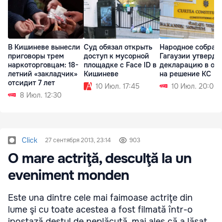
В Кишиневе вынесли
Суд обязал открыть
Народное собран
приговоры трем
доступ к мусорной
Гагаузии утверди
наркоторговцам: 18-
площадке с Face ID в
декларацию в отв
летний «закладчик»
Кишиневе
на решение КС
отсидит 7 лет
10 Июл. 17:45
10 Июл. 20:00
8 Июл. 12:30
Click
27 сентября 2013, 23:14
903
O mare actriţă, desculţă la un
eveniment monden
Este una dintre cele mai faimoase actriţe din
lume şi cu toate acestea a fost filmată într-o
ipostază destul de neplăcută, mai ales că a lăsat