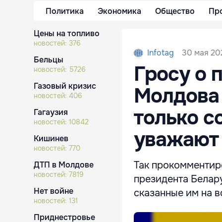
Политика
Экономика
Общество
Пр
Цены на топливо
новостей:
376
30 мая 20
Infotag
Бельцы
Гросу о 
новостей:
5726
Газовый кризис
Молдова
новостей:
406
только с
Гагаузия
новостей:
10842
уважают
Кишинев
новостей:
770
Так прокомментир
ДТП в Молдове
новостей:
7819
президента Белару
Нет войне
сказанные им на в
новостей:
131
Приднестровье