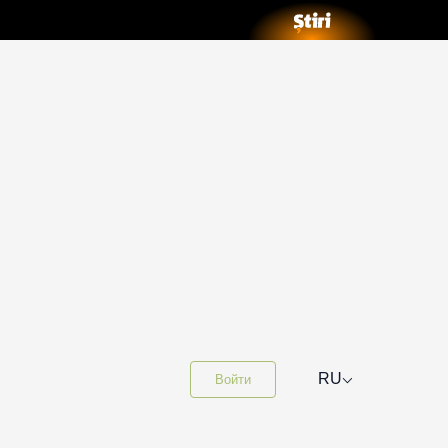
⌵
RU
Войти