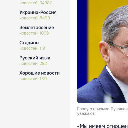
новостей:
34987
Украина-Россия
новостей:
8490
Землетрясение
новостей:
1009
Стадион
новостей:
119
Русский язык
новостей:
292
Хорошие новости
новостей:
1721
Гросу о призыве Лукашен
уважают.
«Мы имеем отношени