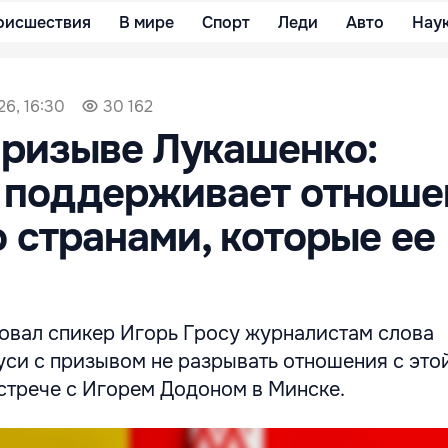
оисшествия
В мире
Спорт
Леди
Авто
Нау
26, 16:30
30 162
призыве Лукашенко:
 поддерживает отноше
о странами, которые ее
овал спикер Игорь Гросу журналистам слова
си с призывом не разрывать отношения с этой
стрече с Игорем Додоном в Минске.