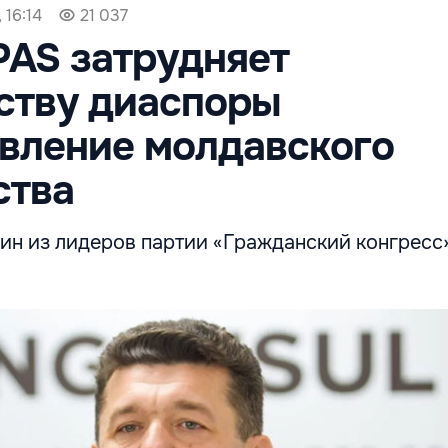
 16:14
21 037
PAS затрудняет
ству диаспоры
вление молдавского
ства
дин из лидеров партии «Гражданский конгрес