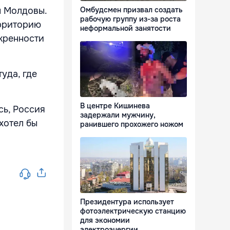
Омбудсмен призвал создать
ы Молдовы.
рабочую группу из-за роста
ерриторию
неформальной занятости
скренности
уда, где
В центре Кишинева
сь, Россия
задержали мужчину,
хотел бы
ранившего прохожего ножом
Президентура использует
фотоэлектрическую станцию
для экономии
электроэнергии