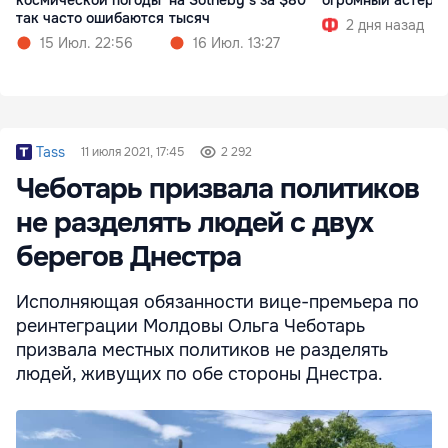
космической погоды
на Sotheby’s за $80
огромный астеро
так часто ошибаются
тысяч
2 дня назад
15 Июл. 22:56
16 Июл. 13:27
Tass
11 июля 2021, 17:45
2 292
Чеботарь призвала политиков
не разделять людей с двух
берегов Днестра
Исполняющая обязанности вице-премьера по
реинтеграции Молдовы Ольга Чеботарь
призвала местных политиков не разделять
людей, живущих по обе стороны Днестра.