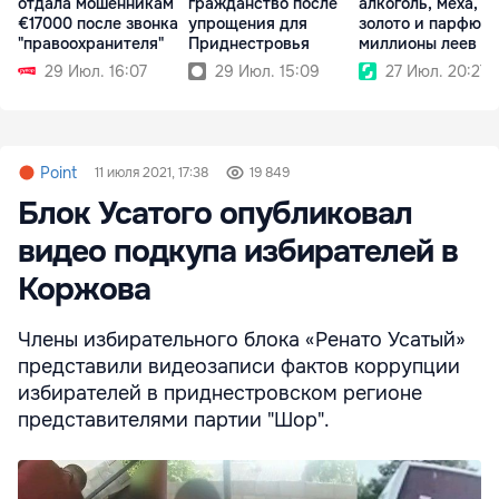
отдала мошенникам
гражданство после
алкоголь, меха, и
€17000 после звонка
упрощения для
золото и парфюм 
"правоохранителя"
Приднестровья
миллионы леев
29 Июл. 16:07
29 Июл. 15:09
27 Июл. 20:27
Point
11 июля 2021, 17:38
19 849
Блок Усатого опубликовал
видео подкупа избирателей в
Коржова
Члены избирательного блока «Ренато Усатый»
представили видеозаписи фактов коррупции
избирателей в приднестровском регионе
представителями партии "Шор".