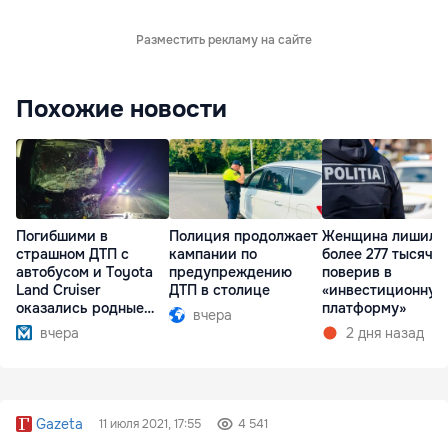
Разместить рекламу на сайте
Похожие новости
Погибшими в
Полиция продолжает
Женщина лишила
страшном ДТП с
кампании по
более 277 тысяч л
автобусом и Toyota
предупреждению
поверив в
Land Cruiser
ДТП в столице
«инвестиционную
оказались родные
платформу»
вчера
братья
вчера
2 дня назад
Gazeta
11 июля 2021, 17:55
4 541