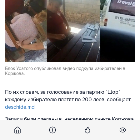
Блок Усатого опубликовал видео подкупа избирателей в
Коржова.
По их словам, за голосование за партию "Шор"
каждому избирателю платят по 200 леев, сообщает
deschide.md
Записи были сделаны в населенном пункте Коржова.
Деньги выдавались после того, как избиратели из
Приднестровья представили доказательства того,