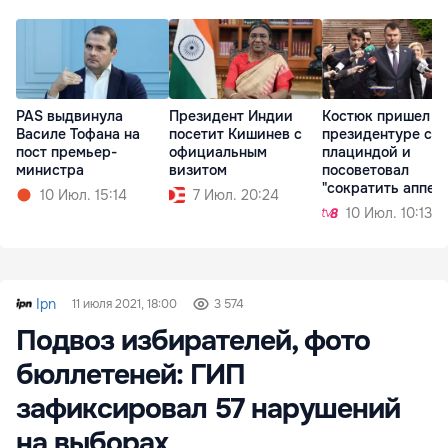
PAS выдвинула
Президент Индии
Костюк пришел к
Василе Тофана на
посетит Кишинев с
президентуре с
пост премьер-
официальным
плациндой и
министра
визитом
посоветовал
"сократить аппет
10 Июл. 15:14
7 Июл. 20:24
чиновников"
10 Июл. 10:13
Ipn
11 июля 2021, 18:00
3 574
Подвоз избирателей, фото
бюллетеней: ГИП
зафиксировал 57 нарушений
на выборах