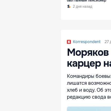
был пьяный пенсионер
2 дня назад
27 
Korrespondent
Моряков 
карцер н
Командиры боевых
лишатся возможно
хлеб и воду. Об э
редакцию свода в