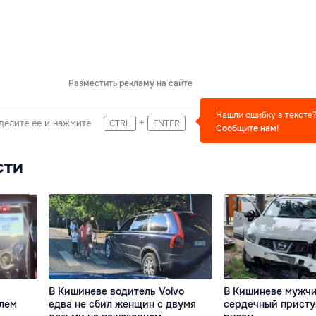
Разместить рекламу на сайте
Нашли ошибку в тексте
+
делите ее и нажмите
CTRL
ENTER
Сообщите нам!
сти
В Кишиневе водитель Volvo
В Кишиневе мужчи
улем
едва не сбил женщин с двумя
сердечный присту