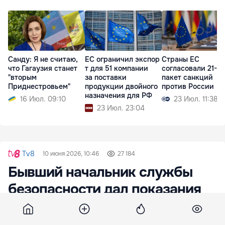
Санду: Я не считаю,
ЕС ограничил экспор
Страны ЕС
что Гагаузия станет
т для 51 компании
согласовали 21-й
"вторым
за поставки
пакет санкций
Приднестровьем"
продукции двойного
против России
назначения для РФ
16 Июл. 09:10
23 Июл. 11:38
23 Июл. 23:04
Tv8
10 июня 2026, 10:46
27 184
Бывший начальник службы
безопасности дал показания
по делу о "кульке"