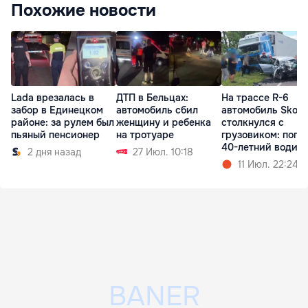
Похожие новости
Lada врезалась в
ДТП в Бельцах:
На трассе R-6
забор в Единецком
автомобиль сбил
автомобиль Skod
районе: за рулем был
женщину и ребенка
столкнулся с
пьяный пенсионер
на тротуаре
грузовиком: поги
40-летний водит
2 дня назад
27 Июл. 10:18
11 Июл. 22:24