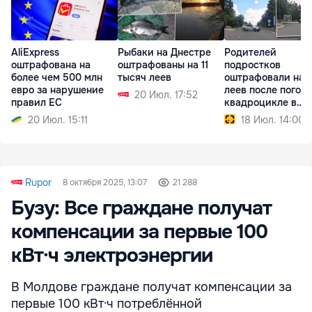
AliExpress
Рыбаки на Днестре
Родителей
оштрафована на
оштрафованы на 11
подростков
более чем 500 млн
тысяч леев
оштрафовали на 
евро за нарушение
леев после погони
20 Июл. 17:52
правил ЕС
квадроцикле в
Сороках
20 Июл. 15:11
18 Июл. 14:00
Rupor
8 октября 2025, 13:07
21 288
Бузу: Все граждане получат
компенсации за первые 100
кВт·ч электроэнергии
В Молдове граждане получат компенсации за
первые 100 кВт·ч потреблённой