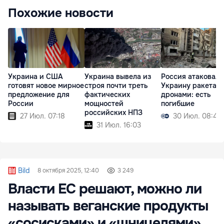
Похожие новости
Украина и США
Украина вывела из
Россия атаковала
готовят новое мирное
строя почти треть
Украину ракетам
предложение для
фактических
дронами: есть
России
мощностей
погибшие
российских НПЗ
27 Июл. 07:18
30 Июл. 08:45
31 Июл. 16:03
Bild
8 октября 2025, 12:40
3 249
Власти ЕС решают, можно ли
называть веганские продукты
«сосисками» и «шницелями»