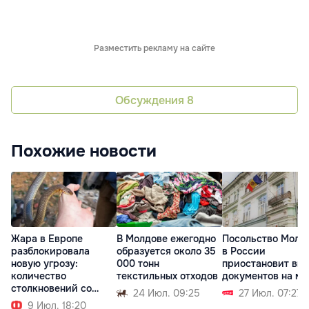
Разместить рекламу на сайте
Обсуждения
8
Похожие новости
Жара в Европе
В Молдове ежегодно
Посольство Молд
разблокировала
образуется около 35
в России
новую угрозу:
000 тонн
приостановит вы
количество
текстильных отходов
документов на ме
столкновений со
24 Июл. 09:25
27 Июл. 07:27
змеями выросло
9 Июл. 18:20