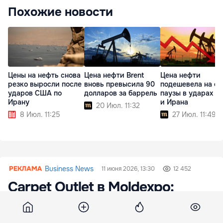
Похожие новости
Цены на нефть снова
Цена нефти Brent
Цена нефти
резко выросли после
вновь превысила 90
подешевела на ф
ударов США по
долларов за баррель
паузы в ударах 
Ирану
и Ирана
20 Июл. 11:32
8 Июл. 11:25
27 Июл. 11:49
Business News
11 июня 2026, 13:30
12 452
Carpet Outlet в Moldexpo:
Последний шанс - ярмарка
ковров продлится только до 15