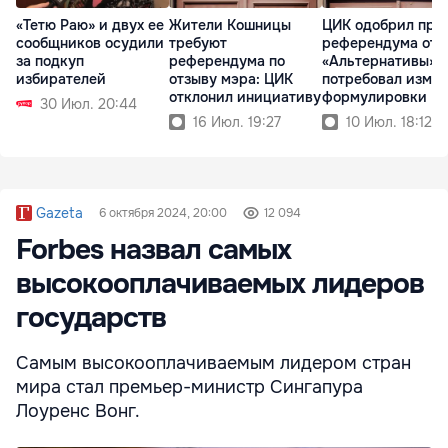
«Тетю Раю» и двух ее
Жители Кошницы
ЦИК одобрил про
сообщников осудили
требуют
референдума от
за подкуп
референдума по
«Альтернативы», 
избирателей
отзыву мэра: ЦИК
потребовал изме
отклонил инициативу
формулировки
30 Июл. 20:44
16 Июл. 19:27
10 Июл. 18:12
Gazeta
6 октября 2024, 20:00
12 094
Forbes назвал самых
высокооплачиваемых лидеров
государств
Самым высокооплачиваемым лидером стран
мира стал премьер-министр Сингапура
Лоуренс Вонг.