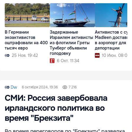
В Германии
Задержанные
Активистов с суд
экоактивистов
Израилем активисты
Madleen достави
оштрафовали на 400
из флотилии Греты
в аэропорт для
тысяч евро
Тунберг объявили
депортации
голодовку
25 Ноя. 19:42
10 Июн. 08:08
6 Окт. 11:34
Dw
6 октября 2024, 19:36
7 216
СМИ: Россия завербовала
ирландского политика во
время "Брекзита"
Во время переговоров по "Брекзиту" разведка