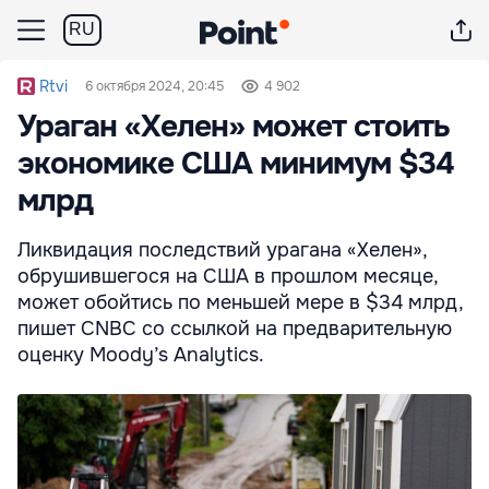
RU
Rtvi
6 октября 2024, 20:45
4 902
Ураган «Хелен» может стоить
экономике США минимум $34
млрд
Ликвидация последствий урагана «Хелен»,
обрушившегося на США в прошлом месяце,
может обойтись по меньшей мере в $34 млрд,
пишет CNBC со ссылкой на предварительную
оценку Moody’s Analytics.