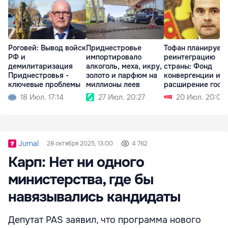
Роговей: Вывод войск
Приднестровье
Тофан планирует
РФ и
импортировало
реинтеграцию
демилитаризация
алкоголь, меха, икру,
страны: Фонд
Приднестровья -
золото и парфюм на
конвергенции и
ключевые проблемы
миллионы леев
расширение госу
18 Июл. 17:14
27 Июл. 20:27
20 Июл. 20:01
Jurnal
28 октября 2025, 13:00
4 762
Карп: Нет ни одного
министерства, где бы
навязывались кандидаты
Депутат PAS заявил, что программа нового