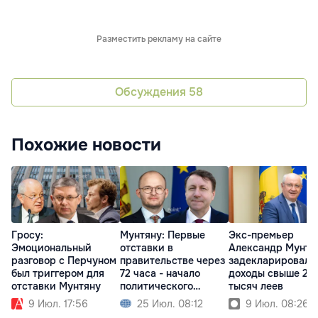
Разместить рекламу на сайте
Обсуждения
58
Похожие новости
Гросу:
Мунтяну: Первые
Экс-премьер
Эмоциональный
отставки в
Александр Мунтя
разговор с Перчуном
правительстве через
задекларировал
был триггером для
72 часа - начало
доходы свыше 216
отставки Мунтяну
политического
тысяч леев
кризиса
9 Июл. 17:56
25 Июл. 08:12
9 Июл. 08:26