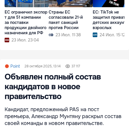
ЕС ограничил экспор
Страны ЕС
ЕС: TikTok не
т для 51 компании
согласовали 21-й
защитил приватн
за поставки
пакет санкций
детских аккаунто
продукции двойного
против России
взрослых
назначения для РФ
23 Июл. 11:38
24 Июл. 15:12
23 Июл. 23:04
Point
28 октября 2025, 13:14
37 117
Объявлен полный состав
кандидатов в новое
правительство
Кандидат, предложенный PAS на пост
премьера, Александр Мунтяну раскрыл состав
своей команды в новом правительстве.