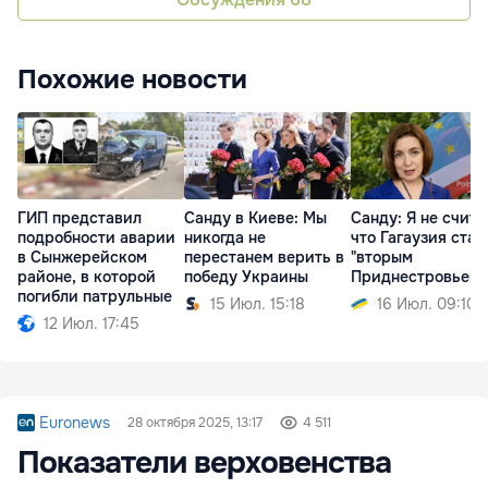
Похожие новости
ГИП представил
Санду в Киеве: Мы
Санду: Я не счита
подробности аварии
никогда не
что Гагаузия стан
в Сынжерейском
перестанем верить в
"вторым
районе, в которой
победу Украины
Приднестровьем"
погибли патрульные
15 Июл. 15:18
16 Июл. 09:10
12 Июл. 17:45
Euronews
28 октября 2025, 13:17
4 511
Показатели верховенства