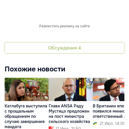
Разместить рекламу на сайте
Обсуждения
4
Похожие новости
Катлабуга выступила
Глава ANSA Раду
В Британии впер
с прощальным
Мустяцэ предложен
появился министр
обращением по
на пост министра
ответственный за
случаю завершения
сельского хозяйства
21 Июл. 14:01
мандата
17 Июл. 21:50