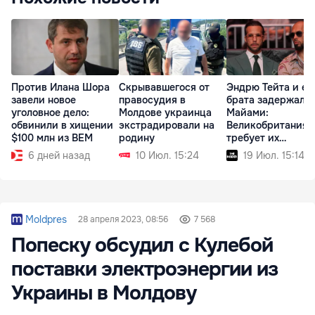
Против Илана Шора
Скрывавшегося от
Эндрю Тейта и ег
завели новое
правосудия в
брата задержали 
уголовное дело:
Молдове украинца
Майами:
обвинили в хищении
экстрадировали на
Великобритания
$100 млн из BEM
родину
требует их
экстрадиции
6 дней назад
10 Июл. 15:24
19 Июл. 15:14
Moldpres
28 апреля 2023, 08:56
7 568
Попеску обсудил с Кулебой
поставки электроэнергии из
Украины в Молдову