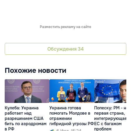
Разместить рекламу на сайте
Обсуждения
34
Похожие новости
Кулеба: Украина
Украина готова
Попеску: РМ - не
работает над
помогать Молдове в
первая страна,
разрешением США
отражении
интегрирующаяся
бить по аэродромам
гибридной угрозы РФ
ЕС с багажом
в РФ
проблем
6 Июл. 15:24