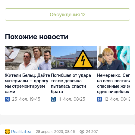
Обсуждения
12
Похожие новости
Жители Бельц: Дайте
Погибшая от удара
Немеренко: Сего
материалы — дорогу
током девочка
на весы поставил
мы отремонтируем
пыталась спасти
спасенные жизни
сами
брата
один пищеблок
25 Июл. 19:45
11 Июл. 08:25
12 Июл. 08:12
Realitatea
28 апреля 2023, 08:46
24 207