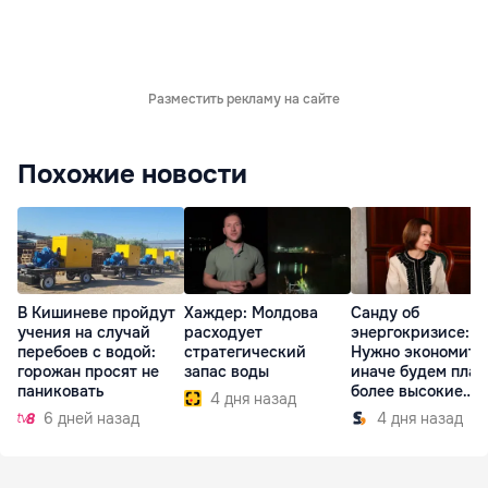
Разместить рекламу на сайте
Похожие новости
В Кишиневе пройдут
Хаждер: Молдова
Санду об
учения на случай
расходует
энергокризисе:
перебоев с водой:
стратегический
Нужно экономить
горожан просят не
запас воды
иначе будем плат
паниковать
более высокие
4 дня назад
тарифы
6 дней назад
4 дня назад