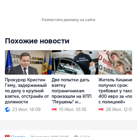
Разместить рекламу на сайте
Похожие новости
Прокурор Кристин
Две попытки дать
Житель Кишинев
Гему, задержанный
взятку
получил срок:
по делу о крупной
пограничникам
требовал у такси
взятке, отстранён от
произошли на КПП
400 евро за «пом
должности
"Леушены" и
с полицией»
"Паланка"
23 Июл. 14:09
10 Июл. 10:35
28 Июл. 12:05