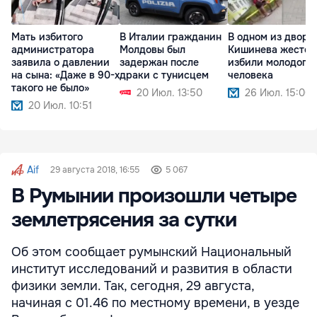
Мать избитого
В Италии гражданин
В одном из дворо
администратора
Молдовы был
Кишинева жесток
заявила о давлении
задержан после
избили молодого
на сына: «Даже в 90-х
драки с тунисцем
человека
такого не было»
20 Июл. 13:50
26 Июл. 15:00
20 Июл. 10:51
Aif
29 августа 2018, 16:55
5 067
В Румынии произошли четыре
землетрясения за сутки
Об этом сообщает румынский Национальный
институт исследований и развития в области
физики земли. Так, сегодня, 29 августа,
начиная с 01.46 по местному времени, в уезде