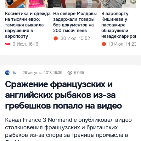
Косметика и одежда
На севере Молдовы
В аэропорту
на тысячи евро:
задержали товары
Кишинева у
таможня выявила
без документов на
пассажира
нарушения в
200 тысяч леев
обнаружили
аэропорту
незадекларирова
30 Июл. 10:52
ю валюту
9 Июл. 16:16
13 Июл. 14:23
Ria
29 августа 2018, 16:35
6 035
Сражение французских и
английских рыбаков из-за
гребешков попало на видео
Канал France 3 Normandie опубликовал видео
столкновения французских и британских
рыбаков из-за спора за границы промысла в