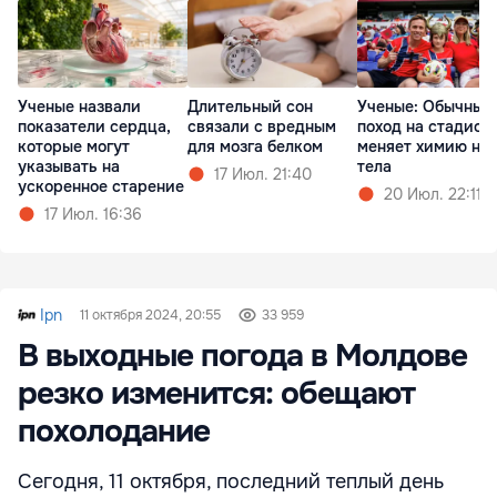
Ученые назвали
Длительный сон
Ученые: Обычный
показатели сердца,
связали с вредным
поход на стадион
которые могут
для мозга белком
меняет химию на
указывать на
тела
17 Июл. 21:40
ускоренное старение
20 Июл. 22:11
17 Июл. 16:36
Ipn
11 октября 2024, 20:55
33 959
В выходные погода в Молдове
резко изменится: обещают
похолодание
Сегодня, 11 октября, последний теплый день