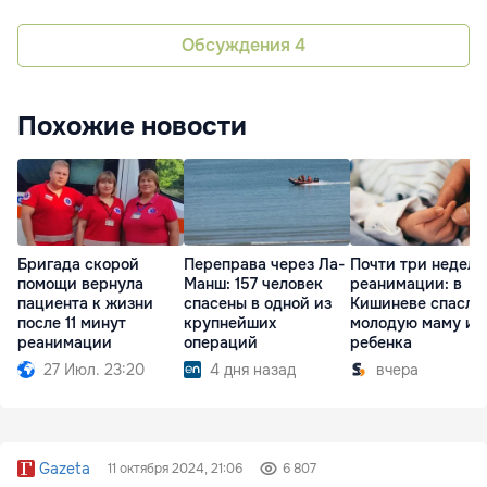
Обсуждения
4
Похожие новости
Бригада скорой
Переправа через Ла-
Почти три недели
помощи вернула
Манш: 157 человек
реанимации: в
пациента к жизни
спасены в одной из
Кишиневе спасли
после 11 минут
крупнейших
молодую маму и
реанимации
операций
ребенка
27 Июл. 23:20
4 дня назад
вчера
Gazeta
11 октября 2024, 21:06
6 807