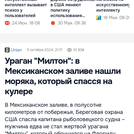
интеллект вызывает
в США меняют
искусственному
психоз у
политику
интеллекту
пользователей
использования
18 Мая. 08:20
нейросетей
24 Июн. 18:08
30 Мая. 09:36
Unian
11 октября 2024, 21:17
10 938
Ураган "Милтон": в
Мексиканском заливе нашли
моряка, который спасся на
кулере
В Мексиканском заливе, в полусотне
километров от побережья, Береговая охрана
США спасла капитана рыболовецкого судна –
мужчина едва не стал жертвой урагана
"Милтон", который обрушился на Флориду.