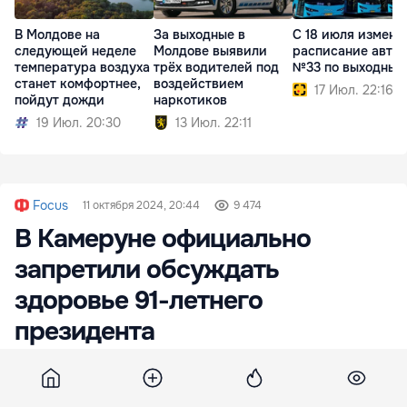
В Молдове на
За выходные в
С 18 июля измени
следующей неделе
Молдове выявили
расписание авто
температура воздуха
трёх водителей под
№33 по выходным
станет комфортнее,
воздействием
17 Июл. 22:16
пойдут дожди
наркотиков
19 Июл. 20:30
13 Июл. 22:11
Focus
11 октября 2024, 20:44
9 474
В Камеруне официально
запретили обсуждать
здоровье 91-летнего
президента
Об этом говорится в письме,
распространенном министерством внутренних