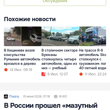
Обсуждения
Похожие новости
В Кишиневе возле
В столичном секторе
На трассе R-6
консульства
Буюканы
автомобиль Skod
Румынии автомобиль
столкнулись четыре
столкнулся с
врезался в дерево
автомобиля, один из
грузовиком: поги
них — учебный
40-летний водит
14 Июл. 09:19
9 Июл. 12:07
11 Июл. 22:24
Theins
15 июня 2026, 07:18
16 601
В России прошел «мазутный