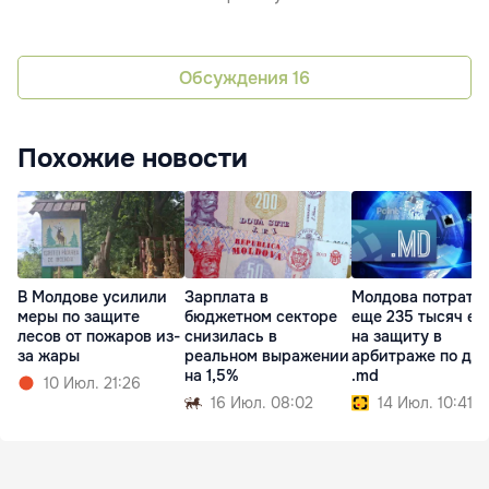
Обсуждения
16
Похожие новости
В Молдове усилили
Зарплата в
Молдова потрати
меры по защите
бюджетном секторе
еще 235 тысяч ев
лесов от пожаров из-
снизилась в
на защиту в
за жары
реальном выражении
арбитраже по до
на 1,5%
.md
10 Июл. 21:26
16 Июл. 08:02
14 Июл. 10:41