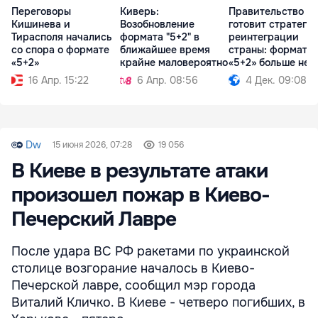
Переговоры
Киверь:
Правительство
Кишинева и
Возобновление
готовит стратеги
Тирасполя начались
формата "5+2" в
реинтеграции
со спора о формате
ближайшее время
страны: формата
«5+2»
крайне маловероятно
«5+2» больше нет
16 Апр. 15:22
6 Апр. 08:56
4 Дек. 09:08
Dw
15 июня 2026, 07:28
19 056
В Киеве в результате атаки
произошел пожар в Киево-
Печерский Лавре
После удара ВС РФ ракетами по украинской
столице возгорание началось в Киево-
Печерской лавре, сообщил мэр города
Виталий Кличко. В Киеве - четверо погибших, в