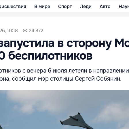
оисшествия
В мире
Спорт
Леди
Авто
Нау
6, 10:18
24 872
запустила в сторону М
0 беспилотников
тников с вечера 6 июля летели в направлении
она, сообщил мэр столицы Сергей Собянин.