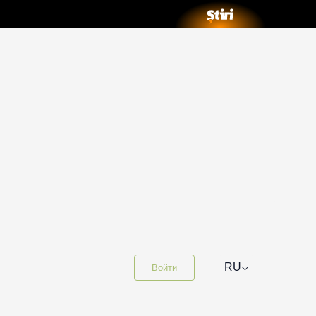
⌵
RU
Войти