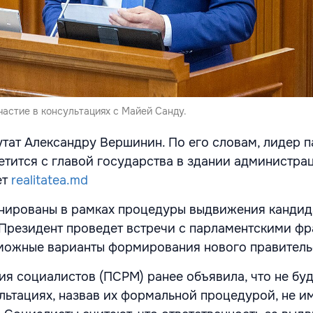
астие в консультациях с Майей Санду.
утат Александру Вершинин. По его словам, лидер 
етится с главой государства в здании администра
ет
realitatea.md
нированы в рамках процедуры выдвижения кандида
Президент проведет встречи с парламентскими фр
можные варианты формирования нового правитель
ия социалистов (ПСРМ) ранее объявила, что не бу
ультациях, назвав их формальной процедурой, не 