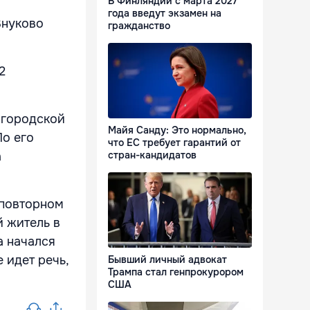
В Финляндии с марта 2027
года введут экзамен на
Внуково
гражданство
2
лгородской
Майя Санду: Это нормально,
По его
что ЕС требует гарантий от
а
стран-кандидатов
 повторном
й житель в
а начался
 идет речь,
Бывший личный адвокат
Трампа стал генпрокурором
США