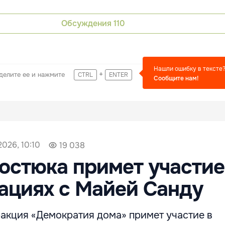
Обсуждения
110
Нашли ошибку в тексте
+
делите ее и нажмите
CTRL
ENTER
Сообщите нам!
2026, 10:10
19 038
остюка примет участие
ациях с Майей Санду
акция «Демократия дома» примет участие в