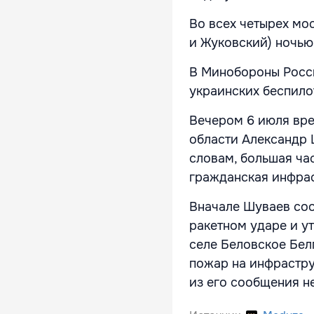
Во всех четырех мо
и Жуковский) ночью
В Минобороны Росси
украинских беспило
Вечером 6 июля вр
области Александр 
словам, большая ча
гражданская инфрас
Вначале Шуваев соо
ракетном ударе и ут
селе Беловское Бел
пожар на инфрастру
из его сообщения н