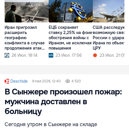
Иран пригрозил
ЕЦБ сохраняет
США расследуют
расширить
ставку 2,25% на фоне
возможную связь
географию
обострения войны с
России с ударам
конфликта в случае
Ираном, не исключая
Ирана по объекта
продолжения атак
повышения
ЦРУ
США
26 Июл. 18:14
23 Июл. 17:56
23 Июл. 21:05
Deschide
8 мая 2026, 12:40
4 520
В Сынжере произошел пожар:
мужчина доставлен в
больницу
Сегодня утром в Сынжере на складе