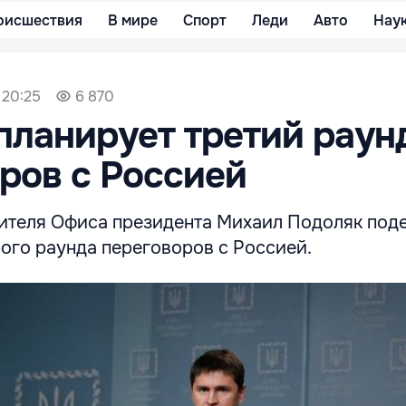
оисшествия
В мире
Спорт
Леди
Авто
Нау
 20:25
6 870
планирует третий раун
ров с Россией
ителя Офиса президента Михаил Подоляк под
ого раунда переговоров с Россией.