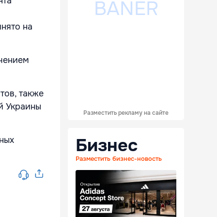
нта
нято на
ючением
тов, также
й Украины
Разместить рекламу на сайте
Бизнес
ных
Разместить бизнес-новость