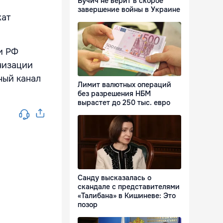
Вучич не верит в скорое
завершение войны в Украине
жат
и РФ
низации
ный канал
Лимит валютных операций
без разрешения НБМ
вырастет до 250 тыс. евро
Санду высказалась о
скандале с представителями
«Талибана» в Кишиневе: Это
позор