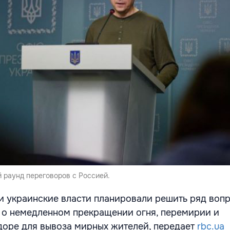
 раунд переговоров с Россией.
 украинские власти планировали решить ряд вопр
а о немедленном прекращении огня, перемирии и
оре для вывоза мирных жителей, передает
rbc.ua