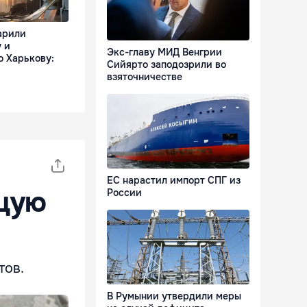
арили
 и
Экс-главу МИД Венгрии
о Харькову:
Сийярто заподозрили во
взяточничестве
ЕС нарастил импорт СПГ из
щую
России
тов.
В Румынии утвердили меры