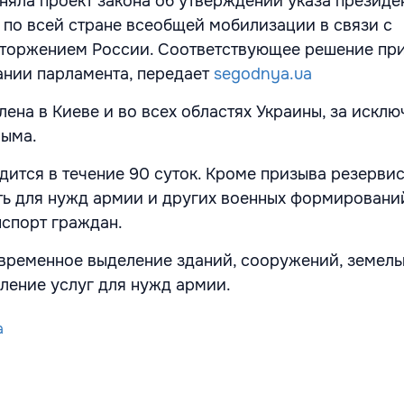
няла проект закона об утверждении указа президе
 по всей стране всеобщей мобилизации в связи с
торжением России. Соответствующее решение при
нии парламента, передает
segodnya.ua
ена в Киеве и во всех областях Украины, за искл
рыма.
ится в течение 90 суток. Кроме призыва резервис
ь для нужд армии и других военных формировани
спорт граждан.
временное выделение зданий, сооружений, земель
вление услуг для нужд армии.
a