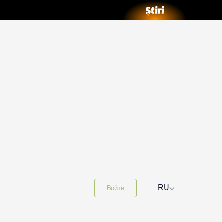
⌵
RU
Войти