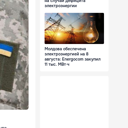
на случай дефицита
электроэнергии
Молдова обеспечена
электроэнергией на 8
августа: Energocom закупил
11 тыс. МВт·ч