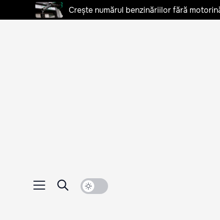
Crește numărul benzinăriilor fără motorină