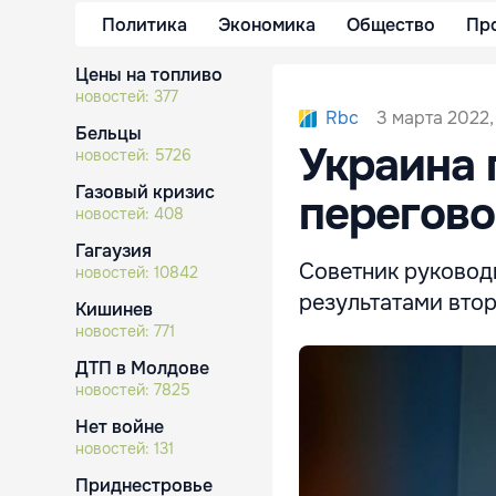
Политика
Экономика
Общество
Пр
Цены на топливо
новостей:
377
3 марта 2022,
Rbc
Бельцы
Украина 
новостей:
5726
Газовый кризис
перегово
новостей:
408
Гагаузия
Советник руковод
новостей:
10842
результатами втор
Кишинев
новостей:
771
ДТП в Молдове
новостей:
7825
Нет войне
новостей:
131
Приднестровье