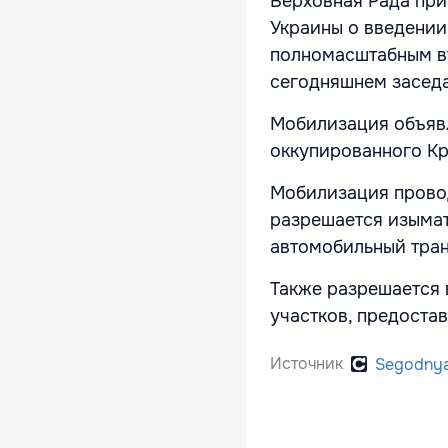
Верховная Рада при
Украины о введении
полномасштабным в
сегодняшнем заседа
Мобилизация объявл
оккупированного К
Мобилизация провод
разрешается изымат
автомобильный тран
Также разрешается 
участков, предоста
Источник
Segodny