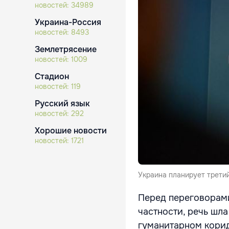
новостей:
34989
Украина-Россия
новостей:
8493
Землетрясение
новостей:
1009
Стадион
новостей:
119
Русский язык
новостей:
292
Хорошие новости
новостей:
1721
Украина планирует третий
Перед переговорами
частности, речь шл
гуманитарном корид