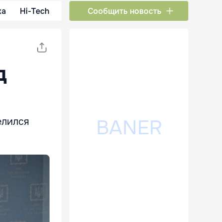
ка
Hi-Tech
Сообщить новость
д
елился