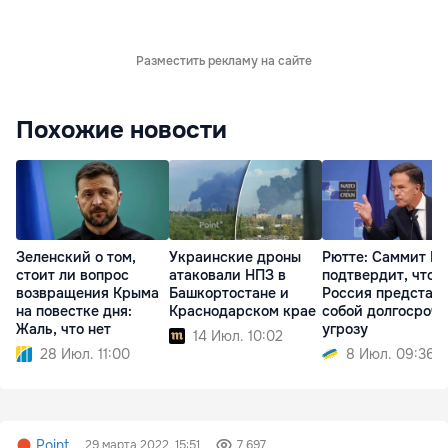
Разместить рекламу на сайте
Похожие новости
Зеленский о том,
Украинские дроны
Рютте: Саммит Н
стоит ли вопрос
атаковали НПЗ в
подтвердит, что
возвращения Крыма
Башкортостане и
Россия представ
на повестке дня:
Краснодарском крае
собой долгосроч
Жаль, что нет
угрозу
14 Июл. 10:02
28 Июл. 11:00
8 Июл. 09:36
Point
29 марта 2022, 15:51
7 697