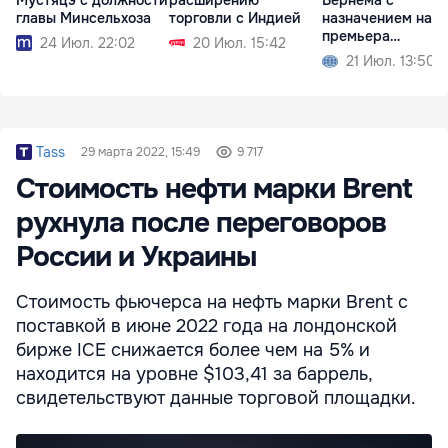
Мустяцэ с должности
расширению
Бернема с
главы Минсельхоза
торговли с Индией
назначением на п
премьера
24 Июл. 22:02
20 Июл. 15:42
Великобритании
21 Июл. 13:50
Tass
29 марта 2022, 15:49
9 717
Стоимость нефти марки Brent
рухнула после переговоров
России и Украины
Стоимость фьючерса на нефть марки Brent с
поставкой в июне 2022 года на лондонской
бирже ICE снижается более чем на 5% и
находится на уровне $103,41 за баррель,
свидетельствуют данные торговой площадки.