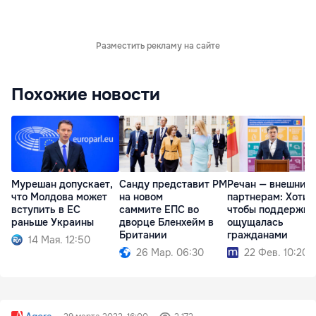
Разместить рекламу на сайте
Похожие новости
Мурешан допускает,
Санду представит РМ
Речан — внешним
что Молдова может
на новом
партнерам: Хотим
вступить в ЕС
саммите ЕПС во
чтобы поддержка
раньше Украины
дворце Бленхейм в
ощущалась
Британии
гражданами
14 Мая. 12:50
26 Мар. 06:30
22 Фев. 10:20