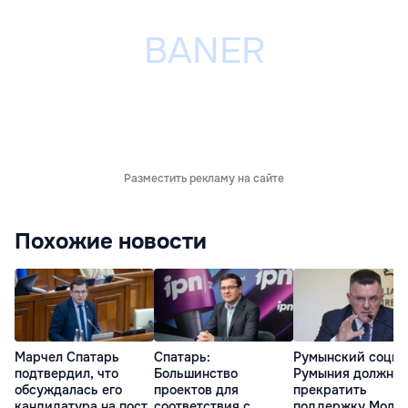
Разместить рекламу на сайте
Похожие новости
Марчел Спатарь
Спатарь:
Румынский социо
подтвердил, что
Большинство
Румыния должна
обсуждалась его
проектов для
прекратить
кандидатура на пост
соответствия с
поддержку Молд