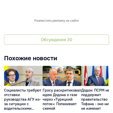
Разместить рекламу на сайте
Обсуждения
30
Похожие новости
Социалисты требуют
Гросу раскритиковал
Додон: ПСРМ не
отставки
идею Додона о газе
поддержит
руководства АГУ из-
через «Турецкий
правительство
за ситуации с
поток»: Попахивает
Тофана - оно ниче
водительскими
схемой
не изменит