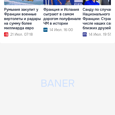
Румыния закупит у
Франция и Испания
Санду по случаю
Франции военные
сыграют в самом
Национального д
вертолеты и радары
дорогом полуфинале
Франции: Страна
на сумму более
ЧМ в истории
числе наших сам
миллиарда евро
близких друзей
14 Июл. 16:00
21 Июл. 07:18
14 Июл. 19:55