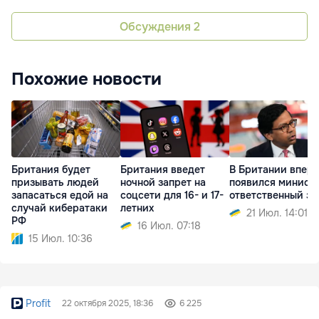
Обсуждения
2
Похожие новости
Британия будет
Британия введет
В Британии впер
призывать людей
ночной запрет на
появился министр
запасаться едой на
соцсети для 16- и 17-
ответственный за
случай кибератаки
летних
21 Июл. 14:01
РФ
16 Июл. 07:18
15 Июл. 10:36
Profit
22 октября 2025, 18:36
6 225