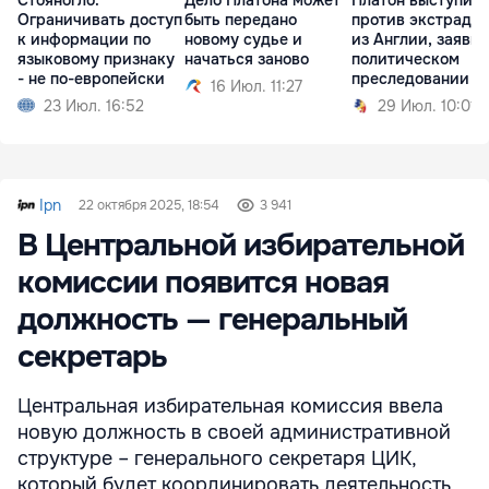
Ограничивать доступ
быть передано
против экстради
к информации по
новому судье и
из Англии, заявив
языковому признаку
начаться заново
политическом
- не по-европейски
преследовании
16 Июл. 11:27
23 Июл. 16:52
29 Июл. 10:01
Ipn
22 октября 2025, 18:54
3 941
В Центральной избирательной
комиссии появится новая
должность — генеральный
секретарь
Центральная избирательная комиссия ввела
новую должность в своей административной
структуре – генерального секретаря ЦИК,
который будет координировать деятельность