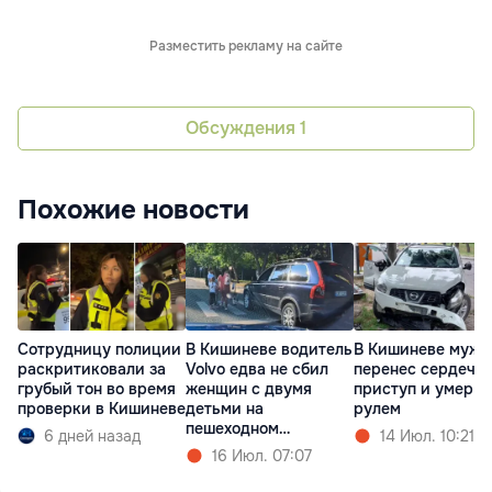
Разместить рекламу на сайте
Обсуждения
1
Похожие новости
Сотрудницу полиции
В Кишиневе водитель
В Кишиневе мужч
раскритиковали за
Volvo едва не сбил
перенес сердечн
грубый тон во время
женщин с двумя
приступ и умер з
проверки в Кишиневе
детьми на
рулем
пешеходном
6 дней назад
14 Июл. 10:21
переходе
16 Июл. 07:07