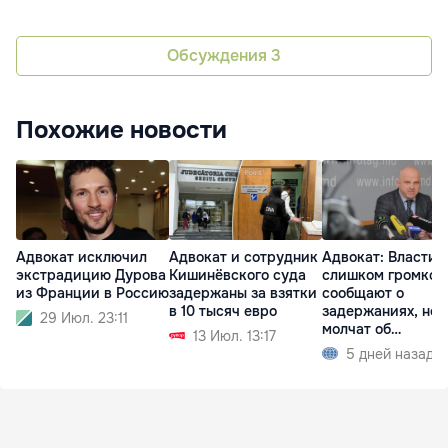
Обсуждения
3
Похожие новости
Адвокат исключил
Адвокат и сотрудник
Адвокат: Власти
экстрадицию Дурова
Кишинёвского суда
слишком громко
из Франции в Россию
задержаны за взятки
сообщают о
в 10 тысяч евро
задержаниях, но
29 Июл. 23:11
молчат об
13 Июл. 13:17
освобождениях
5 дней назад