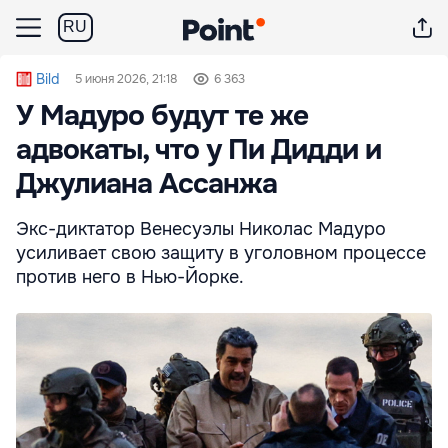
RU
Bild
5 июня 2026, 21:18
6 363
У Мадуро будут те же
адвокаты, что у Пи Дидди и
Джулиана Ассанжа
Экс-диктатор Венесуэлы Николас Мадуро
усиливает свою защиту в уголовном процессе
против него в Нью-Йорке.