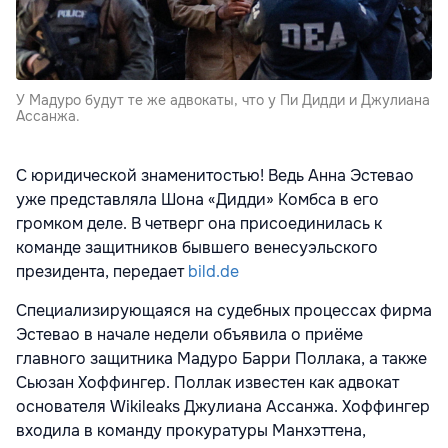
У Мадуро будут те же адвокаты, что у Пи Дидди и Джулиана
Ассанжа.
С юридической знаменитостью! Ведь Анна Эстевао
уже представляла Шона «Дидди» Комбса в его
громком деле. В четверг она присоединилась к
команде защитников бывшего венесуэльского
президента, передает
bild.de
Специализирующаяся на судебных процессах фирма
Эстевао в начале недели объявила о приёме
главного защитника Мадуро Барри Поллака, а также
Сьюзан Хоффингер. Поллак известен как адвокат
основателя Wikileaks Джулиана Ассанжа. Хоффингер
входила в команду прокуратуры Манхэттена,