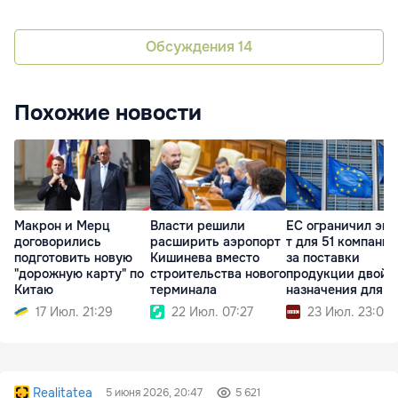
Обсуждения
14
Похожие новости
Макрон и Мерц
Власти решили
ЕС ограничил экс
договорились
расширить аэропорт
т для 51 компании
подготовить новую
Кишинева вместо
за поставки
"дорожную карту" по
строительства нового
продукции двойн
Китаю
терминала
назначения для 
17 Июл. 21:29
22 Июл. 07:27
23 Июл. 23:04
Realitatea
5 июня 2026, 20:47
5 621