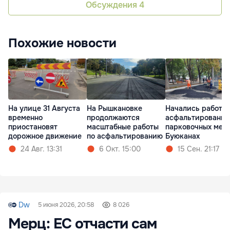
Обсуждения
4
Похожие новости
На улице 31 Августа
На Рышкановке
Начались работы 
временно
продолжаются
асфальтировани
приостановят
масштабные работы
парковочных мест
дорожное движение
по асфальтированию
Буюканах
24 Авг. 13:31
6 Окт. 15:00
15 Сен. 21:17
Dw
5 июня 2026, 20:58
8 026
Мерц: ЕС отчасти сам