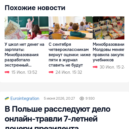
Похожие новости
У школ нет денег на
С сентября
Минобразования
зарплаты:
четвероклассникам
Молдовы меняет
Минобразования
вернут оценки: ниже
правила закупки
разработало
пяти в журнал
учебников
экстренный
ставить не будут
30 Июл. 15:24
механизм
15 Июл. 13:52
24 Июл. 15:32
Eurointegration
5 июня 2026, 20:27
9 930
В Польше расследуют дело
онлайн-травли 7-летней
дочери президента