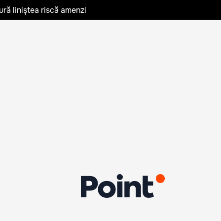
ură liniștea riscă amenzi