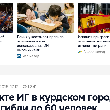
 об
Дания ужесточает правила
Испания пригрози
в
экзаменов из-за
ответными мерами,
использования ИИ
отменит погранич
школьниками
3 часа назад
час назад
2015, 17:12
1 341
кте ИГ в курдском горо
гибли до 60 человек