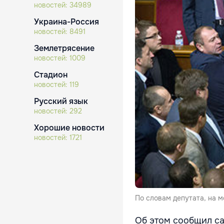
новостей:
34989
Украина-Россия
новостей:
8491
Землетрясение
новостей:
1009
Стадион
новостей:
119
Русский язык
новостей:
292
Хорошие новости
новостей:
1721
По словам депутата, на м
Об этом сообщил са