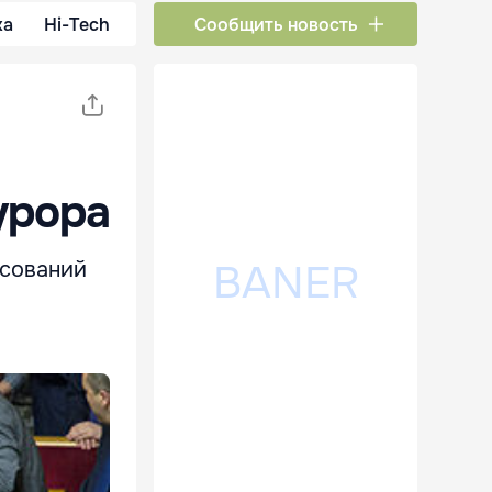
ка
Hi-Tech
Сообщить новость
урора
осований