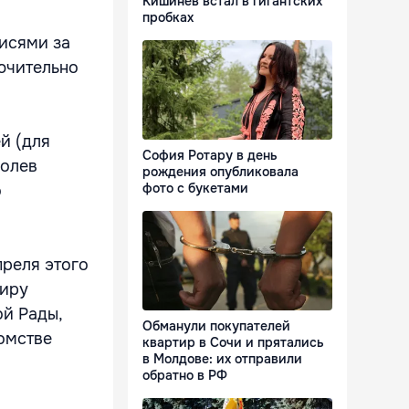
Кишинёв встал в гигантских
пробках
писями за
лючительно
й (для
София Ротару в день
болев
рождения опубликовала
фото с букетами
о
реля этого
миру
ой Рады,
Обманули покупателей
домстве
квартир в Сочи и прятались
в Молдове: их отправили
обратно в РФ