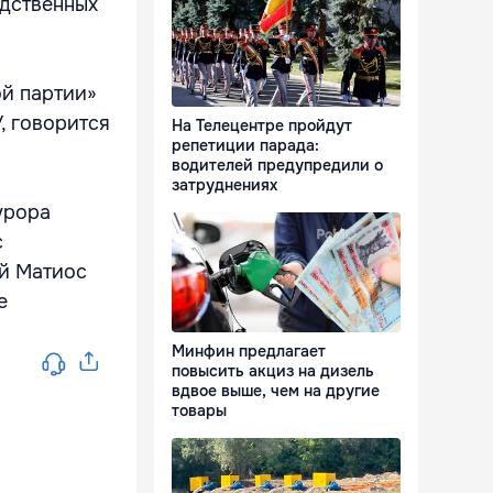
едственных
ой партии»
, говорится
На Телецентре пройдут
репетиции парада:
водителей предупредили о
затруднениях
урора
с
й Матиос
е
Минфин предлагает
повысить акциз на дизель
вдвое выше, чем на другие
товары