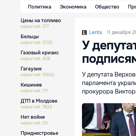
Политика
Экономика
Общество
Пр
Цены на топливо
новостей:
377
11 декабря 2
Lenta
Бельцы
У депута
новостей:
5726
Газовый кризис
подписям
новостей:
408
Гагаузия
У депутата Верхо
новостей:
10842
парламента украли
Кишинев
прокурора Виктор
новостей:
771
ДТП в Молдове
новостей:
7823
Нет войне
новостей:
131
Приднестровье