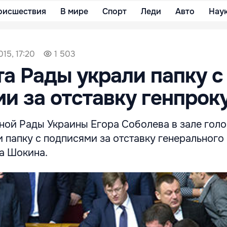
оисшествия
В мире
Спорт
Леди
Авто
Нау
015, 17:20
1 503
та Рады украли папку с
и за отставку генпрок
вной Рады Украины Егора Соболева в зале гол
 папку с подписями за отставку генерального
а Шокина.