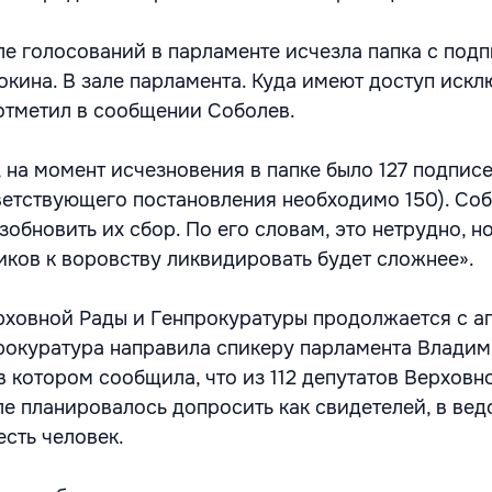
але голосований в парламенте исчезла папка с под
окина. В зале парламента. Куда имеют доступ иск
отметил в сообщении Соболев.
 на момент исчезновения в папке было 127 подписе
етствующего постановления необходимо 150). Со
озобновить их сбор. По его словам, это нетрудно, н
иков к воровству ликвидировать будет сложнее».
ховной Рады и Генпрокуратуры продолжается с ап
прокуратура направила спикеру парламента Влади
в котором сообщила, что из 112 депутатов Верховн
ле планировалось допросить как свидетелей, в ве
есть человек.