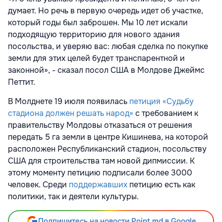
думает. Но речь в первую очередь идет об участке,
который годы был заброшен. Мы 10 лет искали
подходящую территорию для нового здания
посольства, и уверяю вас: любая сделка по покупке
земли для этих целей будет транспарентной и
законной», - сказал посол США в Молдове Джеймс
Петтит.
В Молднете 19 июля появилась
петиция
«Судьбу
стадиона должен решать народ»
с требованием к
правительству Молдовы отказаться от решения
передать 5 га земли в центре Кишинева, на которой
расположен Республиканский стадион, посольству
США для строительства там новой дипмиссии. К
этому моменту петицию подписали более 3000
человек. Среди
поддержавших
петицию есть как
политики, так и деятели культуры.
Подпишитесь на новости Point.md в Google