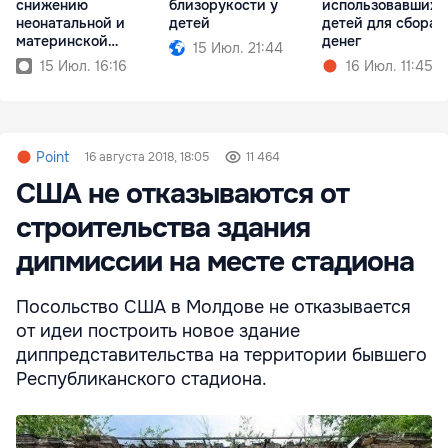
снижению
близорукости у
использовавших
неонатальной и
детей
детей для сбора
материнской
денег
15 Июл. 21:44
смертности
15 Июл. 16:16
16 Июл. 11:45
Point
16 августа 2018, 18:05
11 464
США не отказываются от
строительства здания
дипмиссии на месте стадиона
Посольство США в Молдове не отказывается
от идеи построить новое здание
диппредставительства на территории бывшего
Республиканского стадиона.