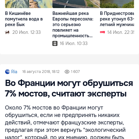
В Кишинёве
Важнейшая река
В Приднестровье
помутнела вода в
Европы пересохла:
реке утонул 63-
реке Бык
это серьезно
летний мужчина
повлияет на
20 Июл. 12:33
14 Июл. 22:35
промышленность
континента
16 Июл. 10:33
Ria
16 августа 2018, 18:12
1 607
Во Франции могут обрушиться
7% мостов, считают эксперты
Около 7% мостов во Франции могут
обрушиться, если не предпринять никаких
действий, отмечают французские эксперты,
предлагая при этом вернуть "экологический
налог", который, по их мнению, должен быть