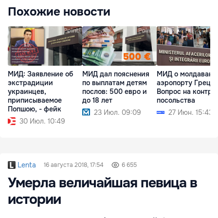
Похожие новости
МИД: Заявление об
МИД дал пояснения
МИД о молдавана
экстрадиции
по выплатам детям
аэропорту Греции
украинцев,
послов: 500 евро и
Вопрос на контро
приписываемое
до 18 лет
посольства
Попшою, - фейк
23 Июл. 09:09
27 Июн. 15:43
30 Июл. 10:49
Lenta
16 августа 2018, 17:54
6 655
Умерла величайшая певица в
истории