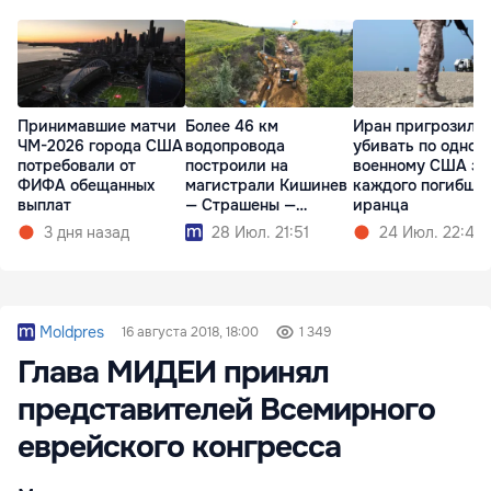
Принимавшие матчи
Более 46 км
Иран пригрозил
ЧМ-2026 города США
водопровода
убивать по одном
потребовали от
построили на
военному США за
ФИФА обещанных
магистрали Кишинев
каждого погибше
выплат
— Страшены —
иранца
Калараш
3 дня назад
28 Июл. 21:51
24 Июл. 22:48
Moldpres
16 августа 2018, 18:00
1 349
Глава МИДЕИ принял
представителей Всемирного
еврейского конгресса