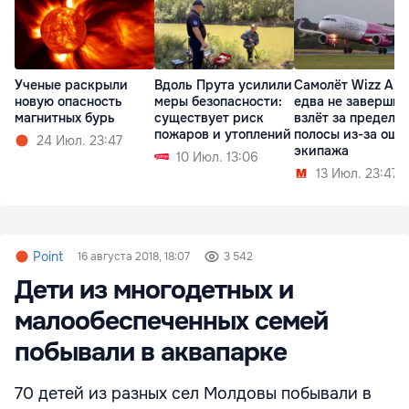
Ученые раскрыли
Вдоль Прута усилили
Самолёт Wizz Air
новую опасность
меры безопасности:
едва не завершил
магнитных бурь
существует риск
взлёт за предела
пожаров и утоплений
полосы из-за оши
24 Июл. 23:47
экипажа
10 Июл. 13:06
13 Июл. 23:47
Point
16 августа 2018, 18:07
3 542
Дети из многодетных и
малообеспеченных семей
побывали в аквапарке
70 детей из разных сел Молдовы побывали в