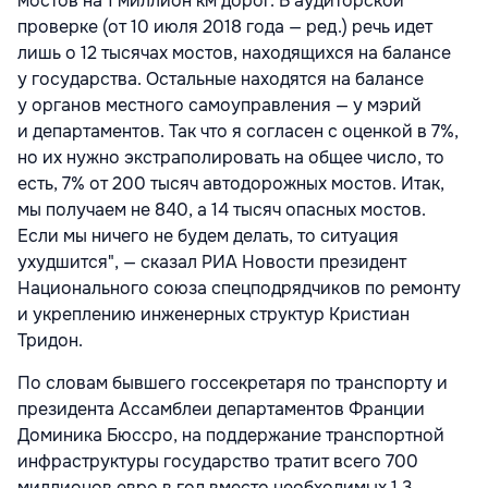
мостов на 1 миллион км дорог. В аудиторской
проверке (от 10 июля 2018 года — ред.) речь идет
лишь о 12 тысячах мостов, находящихся на балансе
у государства. Остальные находятся на балансе
у органов местного самоуправления — у мэрий
и департаментов. Так что я согласен с оценкой в 7%,
но их нужно экстраполировать на общее число, то
есть, 7% от 200 тысяч автодорожных мостов. Итак,
мы получаем не 840, а 14 тысяч опасных мостов.
Если мы ничего не будем делать, то ситуация
ухудшится", — сказал РИА Новости президент
Национального союза спецподрядчиков по ремонту
и укреплению инженерных структур Кристиан
Тридон.
По словам бывшего госсекретаря по транспорту и
президента Ассамблеи департаментов Франции
Доминика Бюссро, на поддержание транспортной
инфраструктуры государство тратит всего 700
миллионов евро в год вместо необходимых 1,3