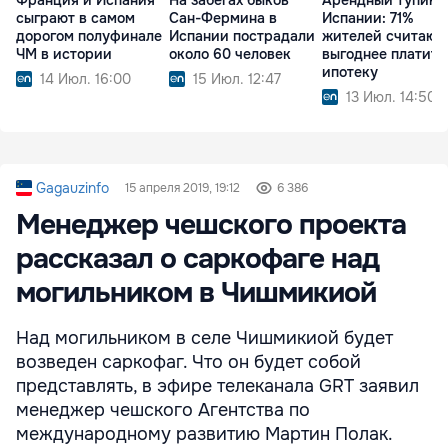
Франция и Испания
На забегах быков
Арендный тупик 
сыграют в самом
Сан-Фермина в
Испании: 71%
дорогом полуфинале
Испании пострадали
жителей считают,
ЧМ в истории
около 60 человек
выгоднее платить
ипотеку
14 Июл. 16:00
15 Июл. 12:47
13 Июл. 14:50
Gagauzinfo
15 апреля 2019, 19:12
6 386
Менеджер чешcкого проекта
рассказал о саркофаге над
могильником в Чишмикиой
Над могильником в селе Чишмикиой будет
возведен саркофаг. Что он будет собой
представлять, в эфире телеканала GRT заявил
менеджер чешского Агентства по
международному развитию Мартин Полак.