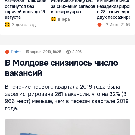
секторов Кишинева
отключают воду из-
Кишинёва изъяли
останутся без
за снижения запасов
незадекларирова
горячей воды до 19
в резервуарах
е 28 тысяч евро у
августа
двух пассажиров
вчера
3 дня назад
13 Июл. 21:16
Point
15 апреля 2019, 19:25
2 896
В Молдове снизилось число
вакансий
В течение первого квартала 2019 года была
зарегистрирована 261 вакансия, что на 32% (3
966 мест) меньше, чем в первом квартале 2018
года.