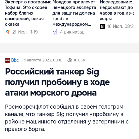
Эксперт о программе
Молдова привлечет
Исследование: Л
Тофана: Это скорее
немецкого эксперта
недосыпают до 5
набор благих
для защиты домена
часов в год из-за
намерений, некая
«.md» в
жары
сказка
международном
16 Июл. 08:29
споре
21 Июл. 11:19
4 дня назад
Bbc
5 августа 2023, 09:10
18 834
Российский танкер Sig
получил пробоину в ходе
атаки морского дрона
Росморречфлот сообщил в своем телеграм-
канале, что танкер Sig получил «пробоину в
районе машинного отделения у ватерлинии с
правого борта.