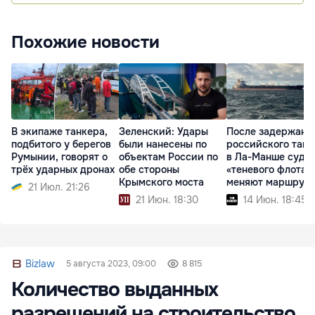
Похожие новости
В экипаже танкера,
Зеленский: Удары
После задержани
подбитого у берегов
были нанесены по
российского танк
Румынии, говорят о
объектам России по
в Ла-Манше суда
трёх ударных дронах
обе стороны
«теневого флота»
Крымского моста
меняют маршрут
21 Июл. 21:26
21 Июн. 18:30
14 Июн. 18:45
Bizlaw
5 августа 2023, 09:00
8 815
Количество выданных
разрешений на строительство