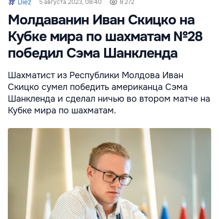
НБМ: Переход на
Мунтян: НБМ не
НБМ повышает
евро в качестве
должен
базовую ставку д
основной валюты
превращаться в
7,5% годовых:
позволил сэкономить
«хлебное место» для
кредиты станут
21,8 млн евро
импортированных
дороже
управленцев
30 Июл. 13:45
1 Авг. 21:00
3 дня назад
Diez
5 августа 2023, 08:40
8 272
Молдаванин Иван Скицко на
Кубке мира по шахматам №28
победил Сэма Шанкленда
Шахматист из Республики Молдова Иван
Скицко сумел победить американца Сэма
Шанкленда и сделал ничью во втором матче на
Кубке мира по шахматам.