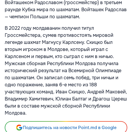
Иван Скицко исключил из чемпионата Сэма
Шанкленда, защитив тем самым свою первую победу
и перешел в следующий раунд. З августа Иван
Скицко выиграл первую игру. Шахматист из
Молдовы также победил лучшего азербайджанского
игрока Ниджата Мамедова.
С 5 по 7 августа молодой человек будет играть с
Войташеком Радославом (гроссмейстер) в третьем
раунде Кубка мира по шахматам. Войташек Радослав
— чемпион Польши по шахматам.
В 2022 году молдаванин получил титул
Гроссмейстера, сумев противостоять мировой
легенде шахмат Магнусу Карлсену. Скицко был
вторым игроком в Молдове, который играл с
Карлсеном и первым, кто сыграл с ним в ничью.
Мужская сборная Республики Молдова получила
исторический результат на Всемирной Олимпиаде