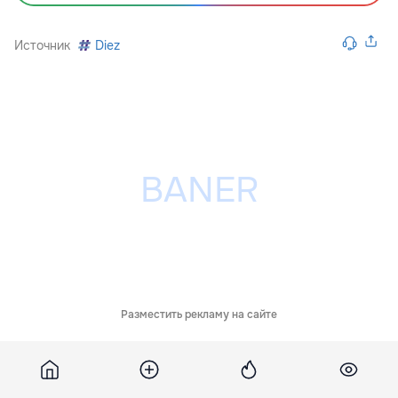
по шахматам. Он записал семь побед, три ничьи и
одно поражение, заняв 6-е место из 188
участвующих команд. Иван Скицко, Андрей Маковей,
Владимир Хамитевич, Юлиан Балтаг и Драгош Цереш
были в составе мужской сборной Республики
Молдова.
Подпишитесь на новости Point.md в Google
Источник
Diez