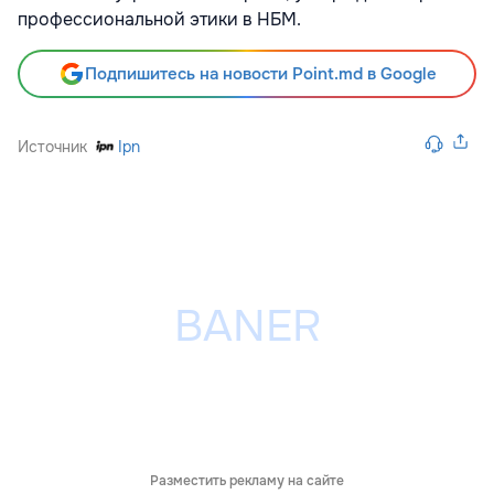
возможностью продления.
Наблюдательный совет несет ответственность за
организацию эффективной системы независимого
общественного контроля за деятельностью
Национального банка. Он утверждает годовой отчет,
принимает стандарты системы внутреннего
контроля, постоянно проверяет и оценивает работу
системы внутреннего контроля, утверждает нормы
профессиональной этики в НБМ.
Подпишитесь на новости Point.md в Google
Источник
Ipn