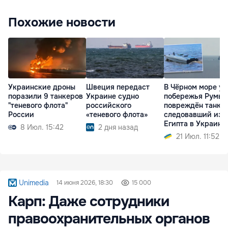
Похожие новости
Украинские дроны
Швеция передаст
В Чёрном море у
поразили 9 танкеров
Украине судно
побережья Румы
"теневого флота"
российского
повреждён танкер
России
«теневого флота»
следовавший из
Египта в Украину
8 Июл. 15:42
2 дня назад
21 Июл. 11:52
Unimedia
14 июня 2026, 18:30
15 000
Карп: Даже сотрудники
правоохранительных органов