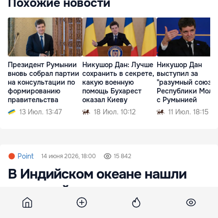
Похожие новости
Президент Румынии
Никушор Дан: Лучше
Никушор Дан
вновь собрал партии
сохранить в секрете,
выступил за
на консультации по
какую военную
"разумный союз"
формированию
помощь Бухарест
Республики Молд
правительства
оказал Киеву
с Румынией
13 Июл. 13:47
18 Июл. 10:12
11 Июл. 18:15
Point
14 июня 2026, 18:00
15 842
В Индийском океане нашли
«китовый некрополь»
возрастом до 5 млн лет