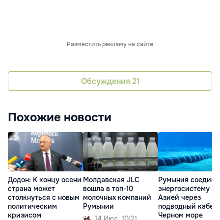
Разместить рекламу на сайте
Обсуждения
21
Похожие новости
Додон: К концу осени
Молдавская JLC
Румыния соедини
страна может
вошла в топ-10
энергосистему с
столкнуться с новым
молочных компаний
Азией через
политическим
Румынии
подводный кабель
кризисом
Черном море
14 Июл. 10:21