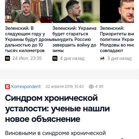
Зеленский: В
Зеленский: Украина
Зеленский:
следующем году у
будет стараться
Приоритеты внеш
Украины будут дроны
вынудить Россию
политики Украин
дальностью до 10
завершить войну до
Молдовы во мног
тысяч километров
зимы
совпадают
24 Июл. 23:35
4 дня назад
3 дня назад
Korrespondent
22 апреля 2019, 10:42
4 161
Синдром хронической
усталости: ученые нашли
новое объяснение
Виновными в синдроме хронической