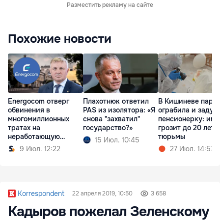
Разместить рекламу на сайте
Похожие новости
Energocom отверг
Плахотнюк ответил
В Кишиневе пара
обвинения в
PAS из изолятора: «Я
ограбила и задуш
многомиллионных
снова "захватил"
пенсионерку: им
тратах на
государство?»
грозит до 20 лет
неработающую
тюрьмы
15 Июл. 10:45
систему
9 Июл. 12:22
27 Июл. 14:57
Korrespondent
22 апреля 2019, 10:50
3 658
Кадыров пожелал Зеленскому