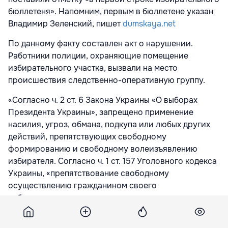
бюллетеня». Напомним, первым в бюллетене указан
Владимир Зеленский, пишет
dumskaya.net
По данному факту составлен акт о нарушении.
Работники полиции, охраняющие помещение
избирательного участка, вызвали на место
происшествия следственно-оперативную группу.
«Согласно ч. 2 ст. 6 Закона Украины «О выборах
Президента Украины», запрещено применение
насилия, угроз, обмана, подкупа или любых других
действий, препятствующих свободному
формированию и свободному волеизъявлению
избирателя. Согласно ч. 1 ст. 157 Уголовного кодекса
Украины, «препятствование свободному
осуществлению гражданином своего
избирательного права или права участвовать в
референдуме, препятствование деятельности
другого субъекта избирательного процесса,