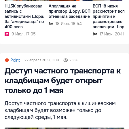
НЦБК опубликовал
Апелляция на
ВСП 18 июня
запись с
приговор Шору: ВСП
рассмотрит вопро
активистами Шора:
отменила заседание
принятии к
За "американца" по
рассмотрению
18 Июн. 18:54
400 леев
апелляции Шора
9 Июл. 17:05
17 Июн. 20:11
Point
22 апреля 2019, 11:08
2 338
Доступ частного транспорта к
кладбищам будет открыт
только до 1 мая
Доступ частного транспорта к кишиневским
кладбищам будет возможен только до
следующей среды, 1 мая.