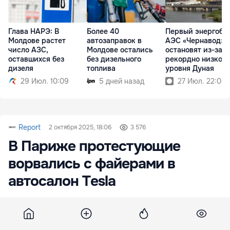
Глава НАРЭ: В
Первый энергобл
Более 40
Молдове растет
АЭС «Чернаводэ»
автозаправок в
число АЗС,
остановят из-за
Молдове остались
оставшихся без
рекордно низкого
без дизельного
дизеля
уровня Дуная
топлива
29 Июл. 10:09
27 Июл. 22:06
5 дней назад
Report
2 октября 2025, 18:06
3 576
В Париже протестующие
ворвались с файерами в
автосалон Tesla
В Париже участники массовой акции против
предложенных властями мер жесткой
экономии и роста цен ворвались с файерами в