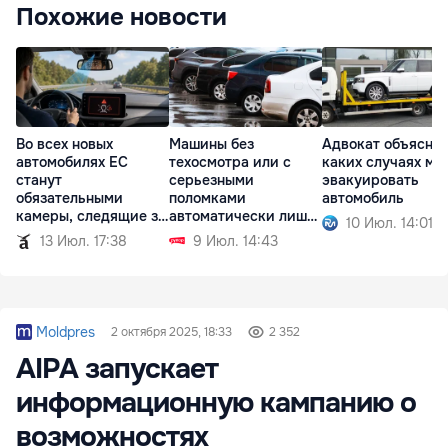
Похожие новости
Во всех новых
Машины без
Адвокат объяснил
автомобилях ЕС
техосмотра или с
каких случаях мо
станут
серьезными
эвакуировать
обязательными
поломками
автомобиль
камеры, следящие за
автоматически лишат
10 Июл. 14:01
водителем
регистрации
13 Июл. 17:38
9 Июл. 14:43
Moldpres
2 октября 2025, 18:33
2 352
AIPA запускает
информационную кампанию о
возможностях