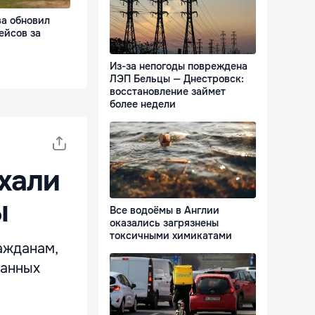
а обновил
ейсов за
Из-за непогоды повреждена
ЛЭП Бельцы — Днестровск:
восстановление займет
более недели
хали
ы
Все водоёмы в Англии
оказались загрязнены
токсичными химикатами
ажданам,
ранных