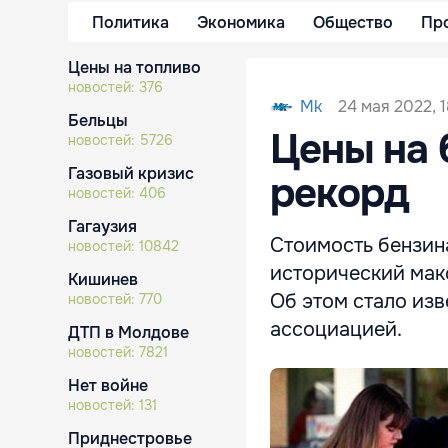
Политика
Экономика
Общество
Пр
Цены на топливо
новостей:
376
24 мая 2022, 1
Mk
Бельцы
Цены на 
новостей:
5726
Газовый кризис
рекорд
новостей:
406
Гагаузия
Стоимость бензин
новостей:
10842
исторический макс
Кишинев
Об этом стало из
новостей:
770
ассоциацией.
ДТП в Молдове
новостей:
7821
Нет войне
новостей:
131
Приднестровье