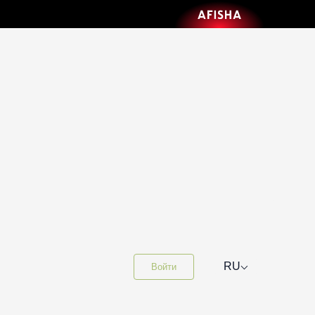
⌵
RU
Войти