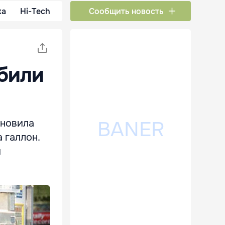
ка
Hi-Tech
Сообщить новость
обили
бновила
 галлон.
й