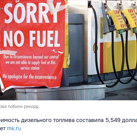
ова побили рекорд.
оимость дизельного топлива составила 5,549 долл
ает
mk.ru