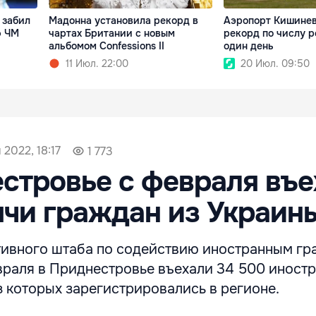
 забил
Мадонна установила рекорд в
Аэропорт Кишинев
ф ЧМ
чартах Британии с новым
рекорд по числу р
альбомом Confessions II
один день
11 Июл. 22:00
20 Июл. 09:50
 2022, 18:17
1 773
стровье с февраля въе
ячи граждан из Украин
ивного штаба по содействию иностранным гр
евраля в Приднестровье въехали 34 500 иност
з которых зарегистрировались в регионе.