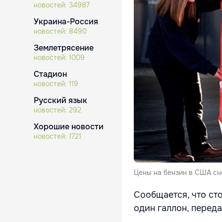
новостей:
34987
Украина-Россия
новостей:
8490
Землетрясение
новостей:
1009
Стадион
новостей:
119
Русский язык
новостей:
292
Хорошие новости
новостей:
1721
Цены на бензин в США сн
Сообщается, что ст
один галлон, перед