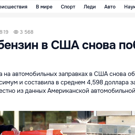
оисшествия
В мире
Спорт
Леди
Авто
Нау
8:19
3 568
бензин в США снова п
а на автомобильных заправках в США снова о
имум и составила в среднем 4,598 доллара за
вестно из данных Американской автомобильно