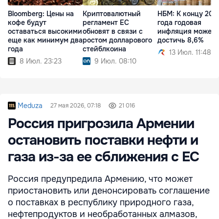
Bloomberg: Цены на
Криптовалютный
НБМ: К концу 202
кофе будут
регламент ЕС
года годовая
оставаться высокими
обновят в связи с
инфляция может
еще как минимум два
ростом долларового
достичь 8,6%
года
стейблкоина
13 Июл. 11:48
8 Июл. 23:23
9 Июл. 08:10
Meduza
27 мая 2026, 07:18
21 016
Россия пригрозила Армении
остановить поставки нефти и
газа из-за ее сближения с ЕС
Россия предупредила Армению, что может
приостановить или денонсировать соглашение
о поставках в республику природного газа,
нефтепродуктов и необработанных алмазов,