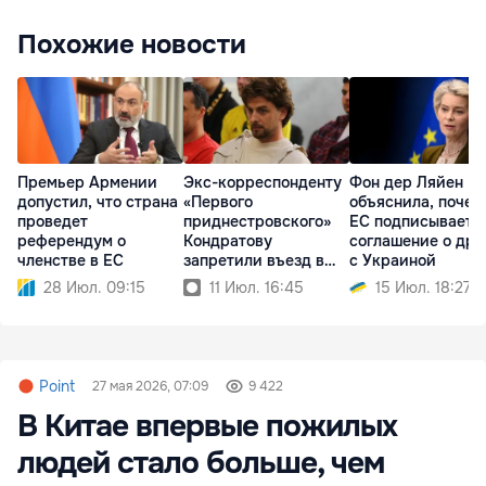
Похожие новости
Премьер Армении
Экс-корреспонденту
Фон дер Ляйен
допустил, что страна
«Первого
объяснила, почем
проведет
приднестровского»
ЕС подписывает
референдум о
Кондратову
соглашение о дро
членстве в ЕС
запретили въезд в
с Украиной
Армению
28 Июл. 09:15
11 Июл. 16:45
15 Июл. 18:27
Point
27 мая 2026, 07:09
9 422
В Китае впервые пожилых
людей стало больше, чем