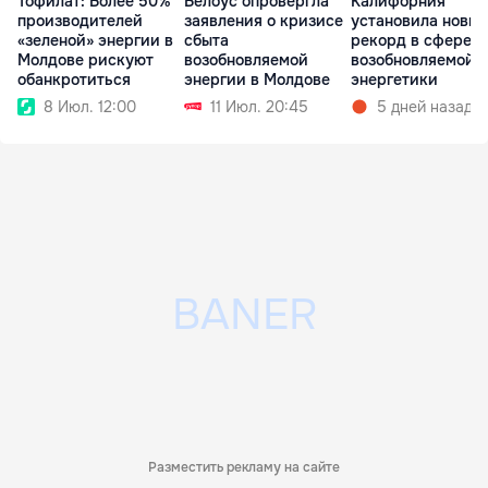
Тофилат: Более 50%
Белоус опровергла
Калифорния
производителей
заявления о кризисе
установила новы
«зеленой» энергии в
сбыта
рекорд в сфере
Молдове рискуют
возобновляемой
возобновляемой
обанкротиться
энергии в Молдове
энергетики
8 Июл. 12:00
11 Июл. 20:45
5 дней назад
Разместить рекламу на сайте