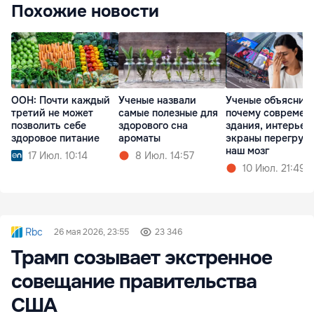
Похожие новости
ООН: Почти каждый
Ученые назвали
Ученые объяснил
третий не может
самые полезные для
почему современ
позволить себе
здорового сна
здания, интерьер
здоровое питание
ароматы
экраны перегруж
наш мозг
17 Июл. 10:14
8 Июл. 14:57
10 Июл. 21:49
Rbc
26 мая 2026, 23:55
23 346
Трамп созывает экстренное
совещание правительства
США