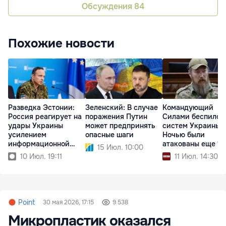
Обсуждения
84
Похожие новости
Разведка Эстонии:
Зеленский: В случае
Командующий
Россия реагирует на
поражения Путин
Силами беспилот
удары Украины
может предпринять
систем Украины:
усилением
опасные шаги
Ночью были
информационной
атакованы еще 14
15 Июл. 10:00
войны
судов РФ
10 Июл. 19:11
11 Июл. 14:30
Point
30 мая 2026, 17:15
9 538
Микропластик оказался