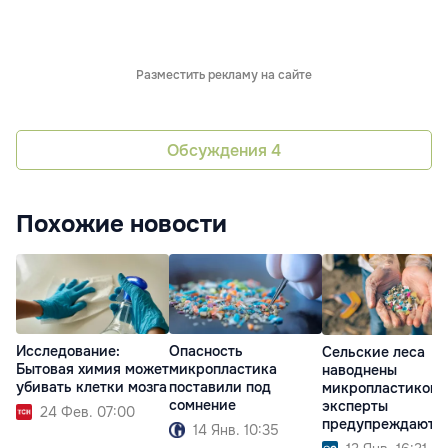
Разместить рекламу на сайте
Обсуждения
4
Похожие новости
Исследование:
Опасность
Сельские леса
Бытовая химия может
микропластика
наводнены
убивать клетки мозга
поставили под
микропластиком:
сомнение
эксперты
24 Фев. 07:00
предупреждают о
14 Янв. 10:35
рисках для здоро