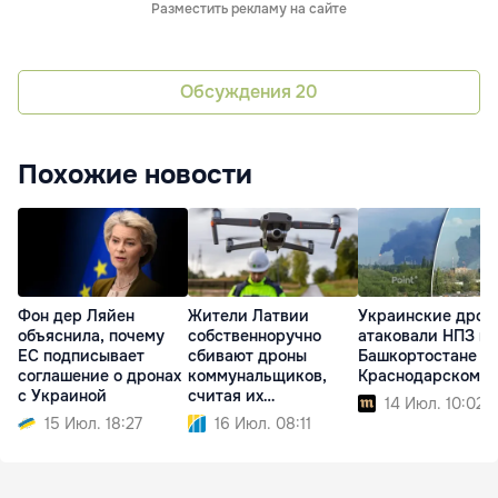
Разместить рекламу на сайте
Обсуждения
20
Похожие новости
Фон дер Ляйен
Жители Латвии
Украинские дрон
объяснила, почему
собственноручно
атаковали НПЗ в
ЕС подписывает
сбивают дроны
Башкортостане и
соглашение о дронах
коммунальщиков,
Краснодарском к
с Украиной
считая их
14 Июл. 10:02
шпионскими
15 Июл. 18:27
16 Июл. 08:11