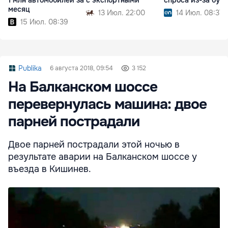
1 млн автомобилей за
с экспортными
спроса из-за бум
месяц
13 Июл. 22:00
14 Июл. 08:37
15 Июл. 08:39
Publika
6 августа 2018, 09:54
3 152
На Балканском шоссе
перевернулась машина: двое
парней пострадали
Двое парней пострадали этой ночью в
результате аварии на Балканском шоссе у
въезда в Кишинев.