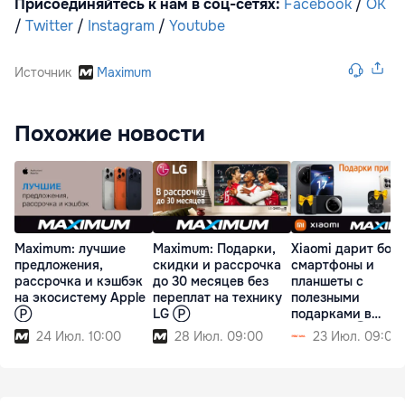
Присоединяйтесь к нам в соц-сетях:
Facebook
/
OK
/
Twitter
/
Instagram
/
Youtube
Источник
Maximum
Похожие новости
Maximum: лучшие
Maximum: Подарки,
Xiaomi дарит бол
предложения,
скидки и рассрочка
смартфоны и
рассрочка и кэшбэк
до 30 месяцев без
планшеты с
на экосистему Apple
переплат на технику
полезными
Ⓟ
LG Ⓟ
подарками в
Maximum Ⓟ
24 Июл. 10:00
28 Июл. 09:00
23 Июл. 09:00