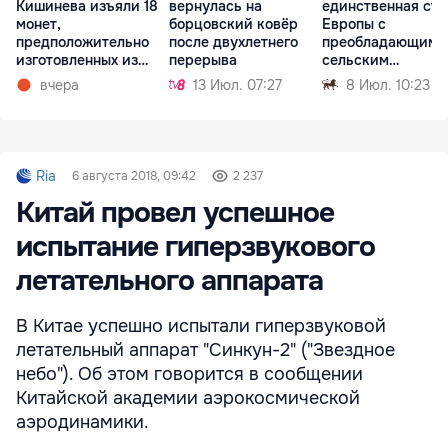
Кишинева изъяли 18
вернулась на
единственная стр
монет,
борцовский ковёр
Европы с
предположительно
после двухлетнего
преобладающим
изготовленных из
перерыва
сельским
серебра
населением
вчера
13 Июл. 07:27
8 Июл. 10:23
Ria
6 августа 2018, 09:42
2 237
Китай провел успешное
испытание гиперзвукового
летательного аппарата
В Китае успешно испытали гиперзвуковой
летательный аппарат "Синкун-2" ("Звездное
небо"). Об этом говорится в сообщении
Китайской академии аэрокосмической
аэродинамики.