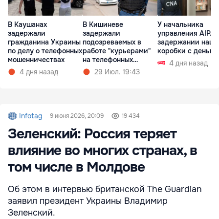
В Каушанах
В Кишиневе
У начальника
задержали
задержали
управления AIPA 
гражданина Украины
подозреваемых в
задержании нашл
по делу о телефонных
работе "курьерами"
коробки с деньга
мошенничествах
на телефонных
4 дня назад
мошенников
4 дня назад
29 Июл. 19:43
Infotag
9 июня 2026, 20:09
19 434
Зеленский: Россия теряет
влияние во многих странах, в
том числе в Молдове
Об этом в интервью британской The Guardian
заявил президент Украины Владимир
Зеленский.