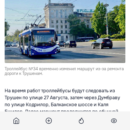
Троллейбус №34 временно изменил маршрут из-за ремонта
дороги к Трушенам.
На время работ троллейбусы будут следовать из
Трушен по улице 27 Августа, затем через Думбраву
по улице Кодрилор, Балканское шоссе и Каля
Ешилор. Далее маршрут продолжится по обычной
схеме, передает
rupor.md
Из-за изменений возможны отклонения от