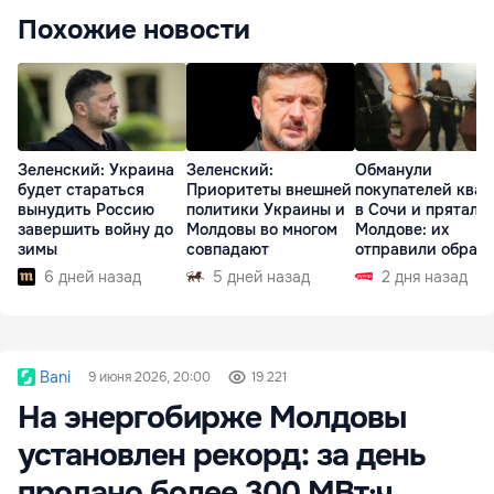
Похожие новости
Зеленский: Украина
Зеленский:
Обманули
будет стараться
Приоритеты внешней
покупателей ква
вынудить Россию
политики Украины и
в Сочи и прятали
завершить войну до
Молдовы во многом
Молдове: их
зимы
совпадают
отправили обратн
РФ
6 дней назад
5 дней назад
2 дня назад
Bani
9 июня 2026, 20:00
19 221
На энергобирже Молдовы
установлен рекорд: за день
продано более 300 МВт·ч