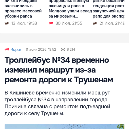
ли юга Молдовы
продовольственную
рынке обозначил
включились в
пшеницу и рапс в
тенденция роста
процесс массовой
Молдове упали вслед
закупочной цены 
уборки рапса
за мировыми
рапс для экспорт
биржами
13 Июл. 19:33
30 Июл. 21:55
21 Июл. 21:48
Rupor
9 июня 2026, 19:52
9 214
Троллейбус №34 временно
изменил маршрут из-за
ремонта дороги к Трушенам
В Кишиневе временно изменили маршрут
троллейбуса №34 в направлении города.
Причина связана с ремонтом подъездной
дороги к селу Трушены.