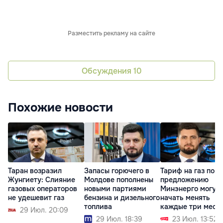
Разместить рекламу на сайте
Обсуждения
10
Похожие новости
Таран возразил
Запасы горючего в
Тариф на газ по
Жунгиету: Слияние
Молдове пополнены
предложению
газовых операторов
новыми партиями
Минэнерго могут
не удешевит газ
бензина и дизельного
начать менять
топлива
каждые три меся
29 Июл. 20:09
29 Июл. 18:39
23 Июл. 13:52