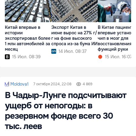
Китай впервые в
Экспорт Китая в
В Китае пациенту
истории
июне вырос на 27% г/
впервые установ
экспортировал более
г на фоне высокого
чип в мозг для
1 млн автомобилей за
спроса из-за бума ИИ
восстановления
месяц
функций руки
14 Июл. 08:37
15 Июл. 08:39
15 Июл. 16:07
Moldova1
7 октября 2024, 22:08
4 869
В Чадыр-Лунге подсчитывают
ущерб от непогоды: в
резервном фонде всего 30
тыс. леев