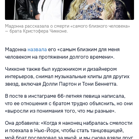
Мадонна рассказала о смерти «самого близкого человека»
— брата Кристофера Чикконе.
Мадонна
назвала
его «самым близким для меня
человеком на протяжении долгого времени».
Чикконе также был художником и дизайнером
интерьеров, снимал музыкальные клипы для других
звезд, включая Долли Партон и Тони Беннетта.
В посте в инстаграме 66-летняя певица написала,
что ее отношения с братом трудно объяснить, но они
«выросли из понимания того, что мы разные».
Она добавила: «Когда я наконец набралась смелости
и поехала в Нью-Йорк, чтобы стать танцовщицей,
мой брат последовал за мной, и мы снова взяли друг