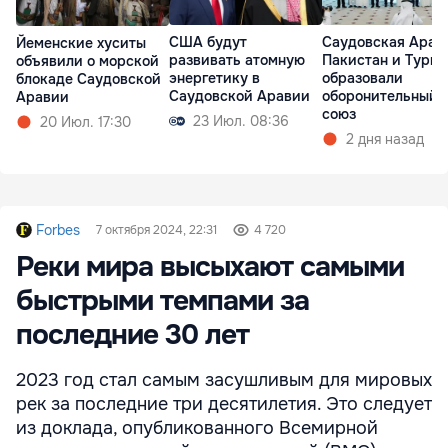
США будут
Саудовская Арав
Йеменские хуситы
развивать атомную
Пакистан и Турц
объявили о морской
энергетику в
образовали
блокаде Саудовской
Саудовской Аравии
оборонительный
Аравии
союз
23 Июл. 08:36
20 Июл. 17:30
2 дня назад
Forbes
7 октября 2024, 22:31
4 720
Реки мира высыхают самыми
быстрыми темпами за
последние 30 лет
2023 год стал самым засушливым для мировых
рек за последние три десятилетия. Это следует
из доклада, опубликованного Всемирной