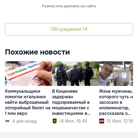
Разместить рекламу на сайте
Обсуждения
14
Похожие новости
Коммунальщики
В Кишиневе
Жена мужчины,
помогли итальянке
задержан
которого чуть не
найти выброшенный
подозреваемый в
засосало в
лотерейный билет на
мошенничестве с
иллюминатор,
1 млн евро
инвестициями в
рассказала о
недвижимость
пережитом
4 дня назад
14 Июл. 19:45
15 Июл. 12:19