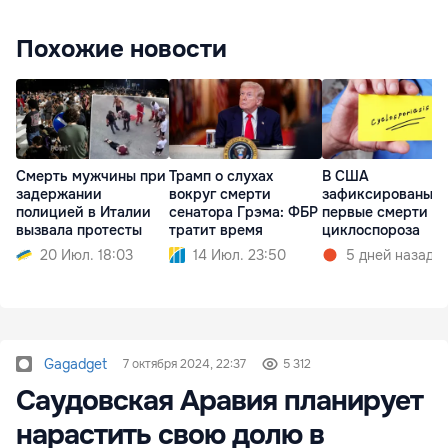
Похожие новости
Смерть мужчины при
Трамп о слухах
В США
задержании
вокруг смерти
зафиксированы д
полицией в Италии
сенатора Грэма: ФБР
первые смерти от
вызвала протесты
тратит время
циклоспороза
20 Июл. 18:03
14 Июл. 23:50
5 дней назад
Gagadget
7 октября 2024, 22:37
5 312
Саудовская Аравия планирует
нарастить свою долю в