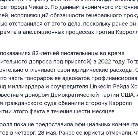
ре города Чикаго. По данным анонимного источни
ией, исполняющий обязанности генерального про
ью отстранился от этого дела, поскольку ранее он
рампа в апелляционных процессах против Кэрролл
 показаниях 82-летней писательницы во время
ительного допроса под присягой) в 2022 году. Тог
тоятельно оплачивает свои юридические расходы. 
что часть гонораров ее адвокатов профинансирова
д миллиардера и соучредителя LinkedIn Рейда Х
известным донором Демократической партии США. 
я гражданского суда обвинили сторону Кэрролл
тии этого факта в течение шести месяцев.
ролл пока не предоставила официальных коммент
ов в четверг, 28 мая. Ранее ее юристы отмечали, ч