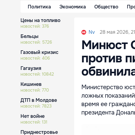
Политика
Экономика
Общество
Пр
Цены на топливо
новостей:
376
28 мая 2026, 2
Nv
Бельцы
Минюст 
новостей:
5726
Газовый кризис
против п
новостей:
406
обвинила
Гагаузия
новостей:
10842
Кишинев
Министерство юст
новостей:
770
ложных показаний
ДТП в Молдове
время ее граждан
новостей:
7823
президента Донал
Нет войне
новостей:
131
Приднестровье