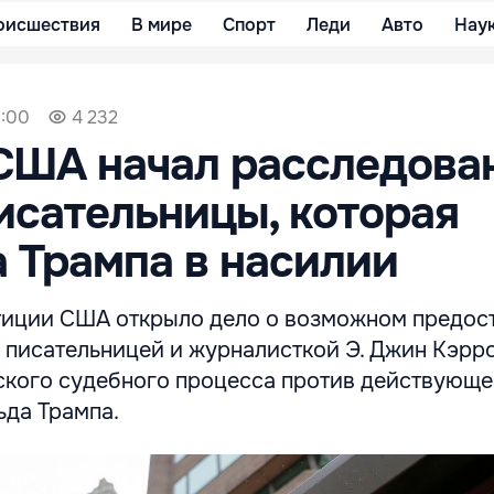
оисшествия
В мире
Спорт
Леди
Авто
Нау
1:00
4 232
США начал расследова
исательницы, которая
 Трампа в насилии
иции США открыло дело о возможном предос
 писательницей и журналисткой Э. Джин Кэрр
ского судебного процесса против действующе
ьда Трампа.