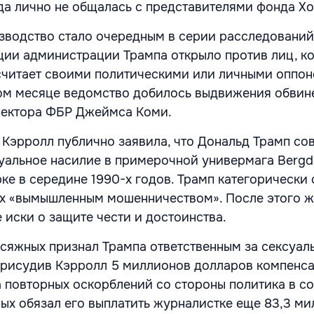
да лично не общалась с представителями фонда Х
зводство стало очередным в серии расследований
ии администрации Трампа открыло против лиц, к
считает своими политическими или личными оппон
ом месяце ведомство
добилось выдвижения обвин
ректора ФБР Джеймса Коми.
н Кэрролл публично заявила, что Дональд Трамп со
уальное насилие в примерочной универмага Bergd
е в середине 1990-х годов. Трамп категорически 
их «вымышленным мошенничеством». После этого 
 иски о защите чести и достоинства.
исяжных
признал Трампа ответственным за сексуал
 присудив Кэрролл 5 миллионов долларов компенса
а повторных оскорблений со стороны политика в со
ых обязал его выплатить журналистке еще 83,3 м