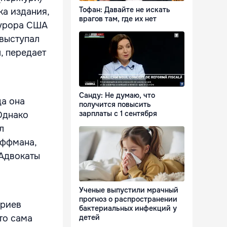
Тофан: Давайте не искать
ка издания,
врагов там, где их нет
курора США
 выступал
, передает
Санду: Не думаю, что
да она
получится повысить
зарплаты с 1 сентября
Однако
л
оффмана,
Адвокаты
Ученые выпустили мрачный
прогноз о распространении
ариев
бактериальных инфекций у
детей
то сама