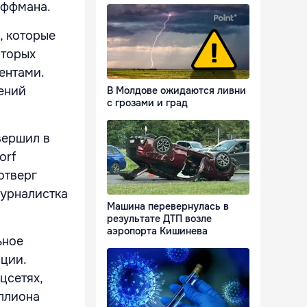
оффмана.
, которые
оторых
ентами.
ений
В Молдове ожидаются ливни
с грозами и град
вершил в
orf
отверг
журналистка
Машина перевернулась в
результате ДТП возле
аэропорта Кишинева
ьное
ции.
цсетях,
иллиона