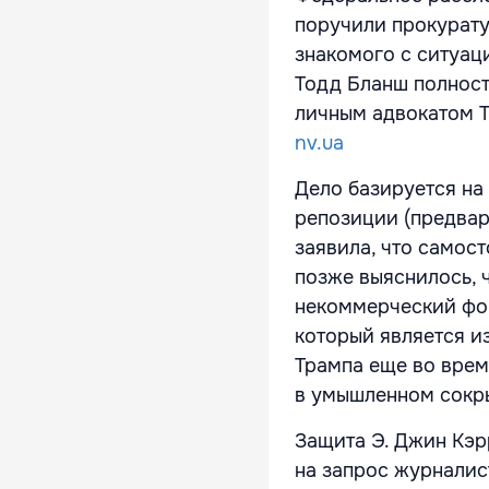
поручили прокурату
знакомого с ситуац
Тодд Бланш полност
личным адвокатом Т
nv.ua
Дело базируется на
репозиции
(предвар
заявила, что самос
позже выяснилось, 
некоммерческий фон
который является 
Трампа еще во врем
в умышленном сокры
Защита Э. Джин Кэр
на запрос журналист