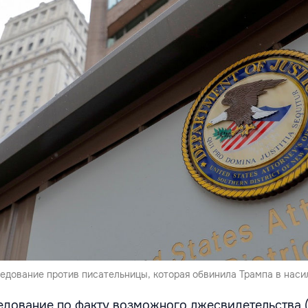
дование против писательницы, которая обвинила Трампа в наси
едование по факту возможного лжесвидетельства