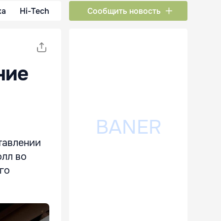
ка
Hi-Tech
Сообщить новость
ние
тавлении
олл во
го