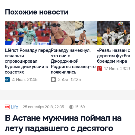
Похожие новости
Шёпот Роналду перед
Роналду намекнул,
«Реал» назван са
пенальти
что они с
дорогим футболь
спровоцировал
Джорджиной
брендом мира
бурные дискуссии в
Родригес наконец-то
17 Июл. 23:26
соцсетях
поженились
4 Июл. 21:45
2 Авг. 12:25
Life
25 сентября 2018, 22:35
15 169
В Астане мужчина поймал на
лету падавшего с десятого