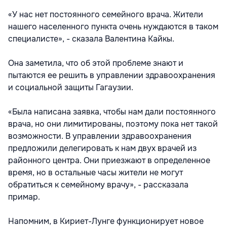
«У нас нет постоянного семейного врача. Жители
нашего населенного пункта очень нуждаются в таком
специалисте», - сказала Валентина Кайкы.
Она заметила, что об этой проблеме знают и
пытаются ее решить в управлении здравоохранения
и социальной защиты Гагаузии.
«Была написана заявка, чтобы нам дали постоянного
врача, но они лимитированы, поэтому пока нет такой
возможности. В управлении здравоохранения
предложили делегировать к нам двух врачей из
районного центра. Они приезжают в определенное
время, но в остальные часы жители не могут
обратиться к семейному врачу», - рассказала
примар.
Напомним, в Кириет-Лунге функционирует новое