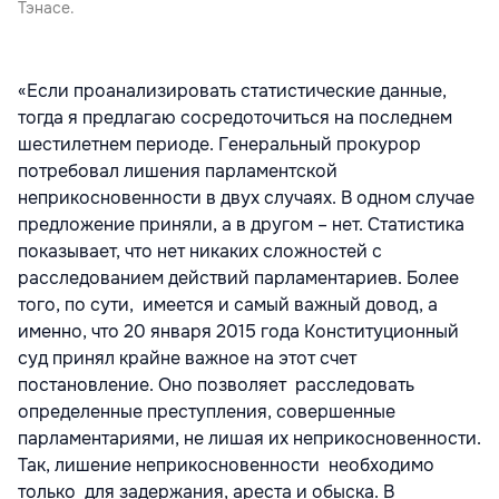
Тэнасе.
«Если проанализировать статистические данные,
тогда я предлагаю сосредоточиться на последнем
шестилетнем периоде. Генеральный прокурор
потребовал лишения парламентской
неприкосновенности в двух случаях. В одном случае
предложение приняли, а в другом – нет. Статистика
показывает, что нет никаких сложностей с
расследованием действий парламентариев. Более
того, по сути, имеется и самый важный довод, а
именно, что 20 января 2015 года Конституционный
суд принял крайне важное на этот счет
постановление. Оно позволяет расследовать
определенные преступления, совершенные
парламентариями, не лишая их неприкосновенности.
Так, лишение неприкосновенности необходимо
только для задержания, ареста и обыска. В