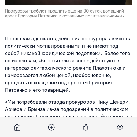
Прокуроры требуют продлить еще на 30 суток домашний
арест Григория Петренко и остальных политзаключенных.
По словам адвокатов, действия прокурора являются
политически мотивированными и не имеют под
собой никакой юридической подоплеки. Более того,
по их словам, «блюстители закона» действуют в
интересах олигархического режима Плахотнюка и
намеревается любой ценой, необоснованно,
продлить нахождение под арестом Григория
Петренко и его товарищей.
«Мы потребовали отвода прокуроров Нику Шендри,
Арчера и Брынзэ из-за подозрений в политическом
сервилизме. Прокурор подал незаконный запрос, а в
качестве улики представил поддельный скриншот со
страницы Петренко в Facebook, заявляя, что