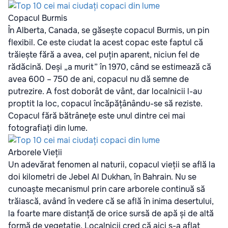
Copacul Burmis
În Alberta, Canada, se găsește copacul Burmis, un pin
flexibil. Ce este ciudat la acest copac este faptul că
trăiește fără a avea, cel puțin aparent, niciun fel de
rădăcină. Deși „a murit” în 1970, când se estimează că
avea 600 – 750 de ani, copacul nu dă semne de
putrezire. A fost doborât de vânt, dar localnicii l-au
proptit la loc, copacul încăpățânându-se să reziste.
Copacul fără bătrânețe este unul dintre cei mai
fotografiați din lume.
Arborele Vieții
Un adevărat fenomen al naturii, copacul vieții se află la
doi kilometri de Jebel Al Dukhan, în Bahrain. Nu se
cunoaște mecanismul prin care arborele continuă să
trăiască, având în vedere că se află în inima desertului,
la foarte mare distanță de orice sursă de apă și de altă
formă de vegetație. Localnicii cred că aici s-a aflat