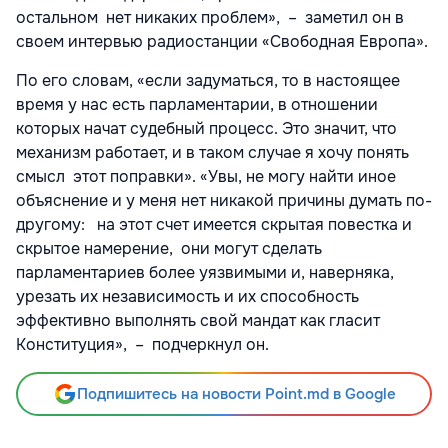
остальном нет никаких проблем», – заметил он в
своем интервью радиостанции «Свободная Европа».
По его словам, «если задуматься, то в настоящее
время у нас есть парламентарии, в отношении
которых начат судебный процесс. Это значит, что
механизм работает, и в таком случае я хочу понять
смысл этот поправки». «Увы, не могу найти иное
объяснение и у меня нет никакой причины думать по-
другому: на этот счет имеется скрытая повестка и
скрытое намерение, они могут сделать
парламентариев более уязвимыми и, наверняка,
урезать их независимость и их способность
эффективно выполнять свой мандат как гласит
Конституция», – подчеркнул он.
Подпишитесь на новости Point.md в Google