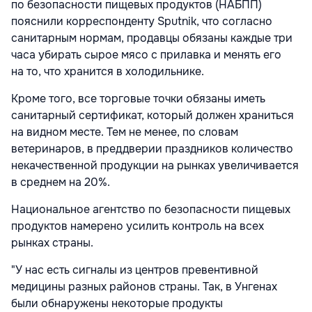
по безопасности пищевых продуктов (НАБПП)
пояснили корреспонденту Sputnik, что согласно
санитарным нормам, продавцы обязаны каждые три
часа убирать сырое мясо с прилавка и менять его
на то, что хранится в холодильнике.
Кроме того, все торговые точки обязаны иметь
санитарный сертификат, который должен храниться
на видном месте. Тем не менее, по словам
ветеринаров, в преддверии праздников количество
некачественной продукции на рынках увеличивается
в среднем на 20%.
Национальное агентство по безопасности пищевых
продуктов намерено усилить контроль на всех
рынках страны.
"У нас есть сигналы из центров превентивной
медицины разных районов страны. Так, в Унгенах
были обнаружены некоторые продукты