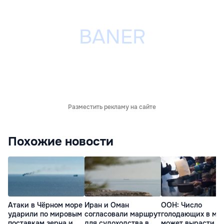
Разместить рекламу на сайте
Похожие новости
Атаки в Чёрном море
Иран и Оман
ООН: Число
ударили по мировым
согласовали маршрут
голодающих в ми
поставкам зерна и
для судоходства в
может вырасти д