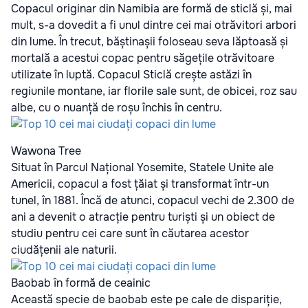
Copacul originar din Namibia are formă de sticlă și, mai
mult, s-a dovedit a fi unul dintre cei mai otrăvitori arbori
din lume. În trecut, băștinașii foloseau seva lăptoasă și
mortală a acestui copac pentru săgețile otrăvitoare
utilizate în luptă. Copacul Sticlă crește astăzi în
regiunile montane, iar florile sale sunt, de obicei, roz sau
albe, cu o nuanță de roșu închis în centru.
Wawona Tree
Situat în Parcul Național Yosemite, Statele Unite ale
Americii, copacul a fost țăiat și transformat într-un
tunel, în 1881. Încă de atunci, copacul vechi de 2.300 de
ani a devenit o atracție pentru turiști și un obiect de
studiu pentru cei care sunt în căutarea acestor
ciudățenii ale naturii.
Baobab în formă de ceainic
Această specie de baobab este pe cale de dispariție,