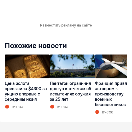
Разместить рекламу на сайте
Похожие новости
Пентагон ограничил
Франция привлек
Цена золота
доступ к отчетам об
автопром к
превысила $4300 за
испытаниях оружия
производству
унцию впервые с
за 25 лет
военных
середины июня
беспилотников
вчера
вчера
вчера