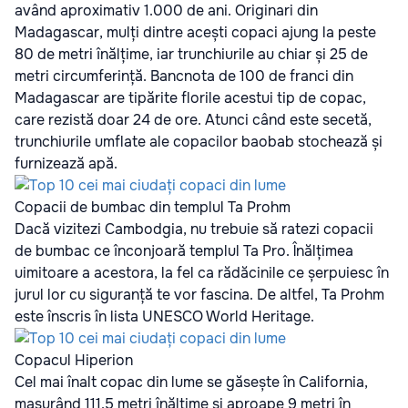
având aproximativ 1.000 de ani. Originari din
Madagascar, mulți dintre acești copaci ajung la peste
80 de metri înălțime, iar trunchiurile au chiar și 25 de
metri circumferință. Bancnota de 100 de franci din
Madagascar are tipărite florile acestui tip de copac,
care rezistă doar 24 de ore. Atunci când este secetă,
trunchiurile umflate ale copacilor baobab stochează și
furnizează apă.
Copacii de bumbac din templul Ta Prohm
Dacă vizitezi Cambodgia, nu trebuie să ratezi copacii
de bumbac ce înconjoară templul Ta Pro. Înălțimea
uimitoare a acestora, la fel ca rădăcinile ce șerpuiesc în
jurul lor cu siguranță te vor fascina. De altfel, Ta Prohm
este înscris în lista UNESCO World Heritage.
Copacul Hiperion
Cel mai înalt copac din lume se găsește în California,
masurând 111.5 metri înălțime și aproape 9 metri în