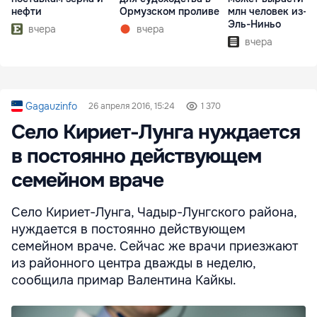
нефти
Ормузском проливе
млн человек из-з
Эль-Ниньо
вчера
вчера
вчера
Gagauzinfo
26 апреля 2016, 15:24
1 370
Село Кириет-Лунга нуждается
в постоянно действующем
семейном враче
Село Кириет-Лунга, Чадыр-Лунгского района,
нуждается в постоянно действующем
семейном враче. Сейчас же врачи приезжают
из районного центра дважды в неделю,
сообщила примар Валентина Кайкы.