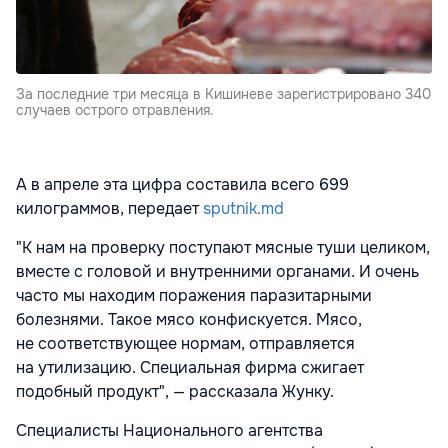
За последние три месяца в Кишиневе зарегистрировано 340
случаев острого отравления.
А в апреле эта цифра составила всего 699
килограммов, передает
sputnik.md
"К нам на проверку поступают мясные туши целиком,
вместе с головой и внутренними органами. И очень
часто мы находим поражения паразитарными
болезнями. Такое мясо конфискуется. Мясо,
не соответствующее нормам, отправляется
на утилизацию. Специальная фирма сжигает
подобный продукт", — рассказала Жунку.
Специалисты Национального агентства