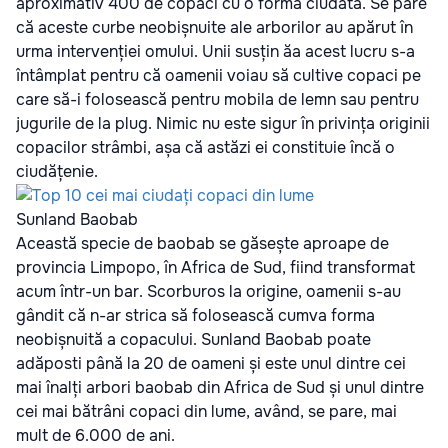
aproximativ 400 de copaci cu o formă ciudată. Se pare
că aceste curbe neobișnuite ale arborilor au apărut în
urma intervenției omului. Unii susțin ăa acest lucru s-a
întâmplat pentru că oamenii voiau să cultive copaci pe
care să-i folosească pentru mobila de lemn sau pentru
jugurile de la plug. Nimic nu este sigur în privința originii
copacilor strâmbi, așa că astăzi ei constituie încă o
ciudățenie.
Sunland Baobab
Această specie de baobab se găsește aproape de
provincia Limpopo, în Africa de Sud, fiind transformat
acum într-un bar. Scorburos la origine, oamenii s-au
gândit că n-ar strica să folosească cumva forma
neobișnuită a copacului. Sunland Baobab poate
adăposti până la 20 de oameni și este unul dintre cei
mai înalți arbori baobab din Africa de Sud și unul dintre
cei mai bătrâni copaci din lume, având, se pare, mai
mult de 6.000 de ani.