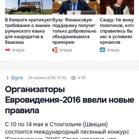
В Комрате критикуют
Бузу: Финансовую
Санду: Не вижу
требование о знании
поддержку получат
политиков, котор
румынского языка
только добровольно
справились бы л
для кандидатов в
объединившиеся
нас в условиях
башканы
примэрии
кризисов
вчера
вчера
вчера
Bigmir
26 апреля 2016, 15:30
4 191
Организаторы
Евровидения-2016 ввели новые
правила
С 10 по 14 мая в Стокгольме (Швеция)
состоится международный песенный конкурс