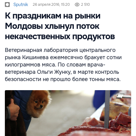
Sputnik
26 апреля 2016, 15:20
2 510
К праздникам на рынки
Молдовы хлынул поток
некачественных продуктов
Ветеринарная лаборатория центрального
рынка Кишинева ежемесячно бракует сотни
килограммов мяса. По словам врача-
ветеринара Ольги Жунку, в марте контроль
безопасности не прошло более тонны мяса.