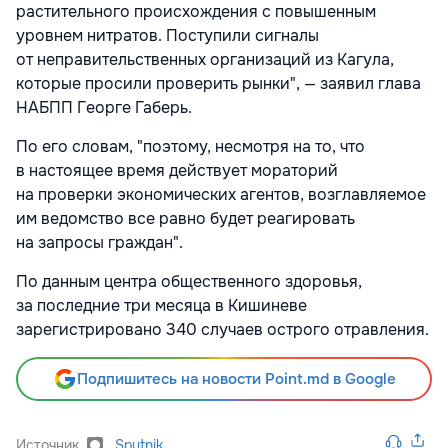
растительного происхождения с повышенным
уровнем нитратов. Поступили сигналы
от неправительственных организаций из Кагула,
которые просили проверить рынки", — заявил глава
НАБПП Георге Габерь.
По его словам, "поэтому, несмотря на то, что
в настоящее время действует мораторий
на проверки экономических агентов, возглавляемое
им ведомство все равно будет реагировать
на запросы граждан".
По данным центра общественного здоровья,
за последние три месяца в Кишиневе
зарегистрировано 340 случаев острого отравления.
Подпишитесь на новости Point.md в Google
Источник
Sputnik