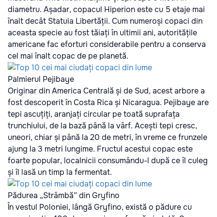
diametru. Așadar, copacul Hiperion este cu 5 etaje mai
înalt decât Statuia Libertății. Cum numeroși copaci din
aceasta specie au fost tăiați în ultimii ani, autoritățile
americane fac eforturi considerabile pentru a conserva
cel mai înalt copac de pe planetă.
Palmierul Pejibaye
Originar din America Centrală și de Sud, acest arbore a
fost descoperit în Costa Rica și Nicaragua. Pejibaye are
tepi ascuțiți, aranjați circular pe toată suprafața
trunchiului, de la bază până la vârf. Acești tepi cresc,
uneori, chiar și până la 20 de metri, în vreme ce frunzele
ajung la 3 metri lungime. Fructul acestui copac este
foarte popular, localnicii consumându-l după ce îl culeg
și îl lasă un timp la fermentat.
Pădurea „Strâmbă” din Gryfino
În vestul Poloniei, lângă Gryfino, există o pădure cu