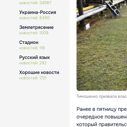
новостей:
34987
Украина-Россия
новостей:
8490
Землетрясение
новостей:
1009
Стадион
новостей:
119
Русский язык
новостей:
292
Хорошие новости
новостей:
1721
Тимошенко призвала влас
Ранее в пятницу пр
очередное повышени
который правительс