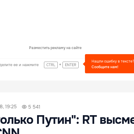
Разместить рекламу на сайте
Нашли ошибку в тексте
+
делите ее и нажмите
CTRL
ENTER
Сообщите нам!
8, 19:25
5 541
только Путин": RT высм
CNN