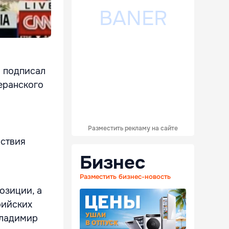
N подписал
геранского
Разместить рекламу на сайте
йствия
Бизнес
Разместить бизнес-новость
озиции, а
рийских
Владимир