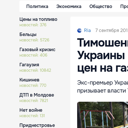
Политика
Экономика
Общество
Пр
Цены на топливо
новостей:
376
7 сентября 201
Ria
Бельцы
Тимошенк
новостей:
5726
Газовый кризис
Украины 
новостей:
406
цен на га
Гагаузия
новостей:
10842
Кишинев
Экс-премьер Укра
новостей:
770
призывает власти 
ДТП в Молдове
новостей:
7821
Нет войне
новостей:
131
Приднестровье