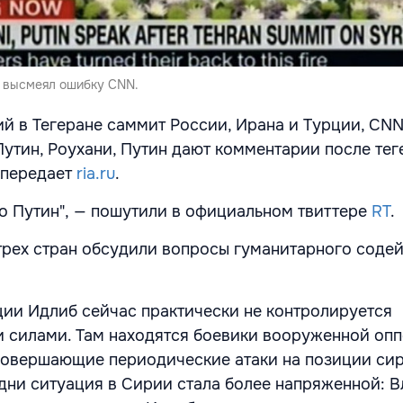
T высмеял ошибку CNN.
 в Тегеране саммит России, Ирана и Турции, CN
Путин, Роухани, Путин дают комментарии после те
 передает
ria.ru
.
ко Путин", — пошутили в официальном твиттере
RT
.
трех стран обсудили вопросы гуманитарного соде
ии Идлиб сейчас практически не контролируется
 силами. Там находятся боевики вооруженной опп
совершающие периодические атаки на позиции си
 дни ситуация в Сирии стала более напряженной: 