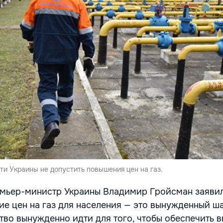
ти Украины не допустить повышения цен на газ.
емьер-министр Украины Владимир Гройсман заявил
е цен на газ для населения — это вынужденный ша
тво вынужденно идти для того, чтобы обеспечить в