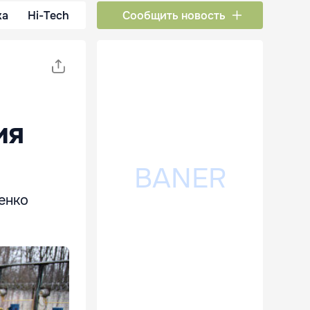
ка
Hi-Tech
Сообщить новость
ия
енко