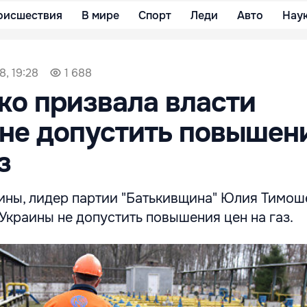
оисшествия
В мире
Спорт
Леди
Авто
Нау
8, 19:28
1 688
о призвала власти
не допустить повышен
з
ины, лидер партии "Батькивщина" Юлия Тимош
Украины не допустить повышения цен на газ.