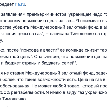
ередает
ria.ru
.
 заявлениям премьер-министра, украинцам надо г
твенному повышению цены на газ…. Я призываю в
арства убедить Международный валютный фонд в 
ышения цены на газ", — написала Тимошенко на ст
у.
, после "прихода к власти" ее команда снизит тар
екватной цены". Она считает, что повышение цен на
т и бюджет страны и бюджеты семей".
ия не ставил Международный валютный фонд, зада
 более, что такие возможности есть. Цена на газ в
обоснованная. Не может любой товар, который пр
200% рентабельности. Я имею в виду газ украинск
а Тимошенко.