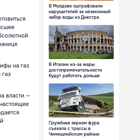
В Молдове оштрафовали
нарушителей за незаконный
забор воды из Днестра
отовиться
ысшее
абсолютной
ранице
В Италии из-за жары
ифы на газ
достопримечательности
 газ
будут работать дольше
ча власти —
 настоящее
одается
ой
Гружёная зерном фура
съехала с трассы в
Чимишлийском районе