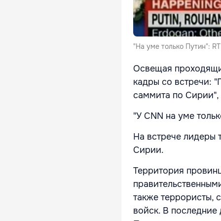
"На уме только Путин": R
Освещая проходящий
кадры со встречи: "
саммита по Сирии",
"У CNN на уме толь
На встрече лидеры 
Сирии.
Территория провинц
правительственными
также террористы, 
войск. В последние