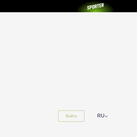
⌵
RU
Войти