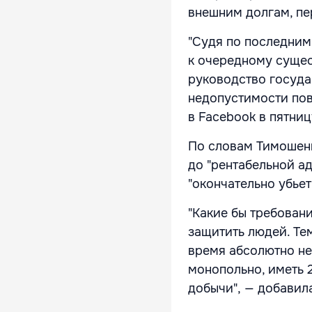
внешним долгам, п
"Судя по последним
к очередному сущес
руководство госуд
недопустимости пов
в Facebook в пятниц
По словам Тимошенко
до "рентабельной ад
"окончательно убье
"Какие бы требован
защитить людей. Тем
время абсолютно не
монопольно, иметь 
добычи", — добавил