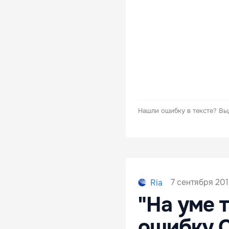
Нашли ошибку в тексте?
Вы
7 сентября 201
Ria
"На уме 
ошибку 