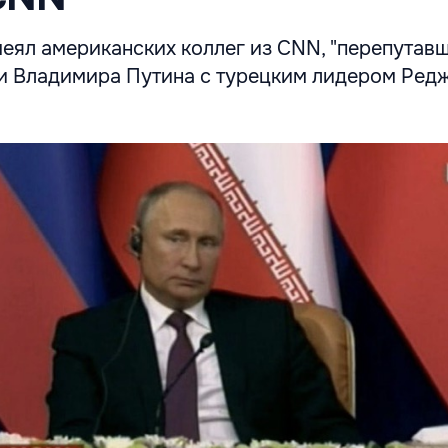
еял американских коллег из CNN, "перепутав
и Владимира Путина с турецким лидером Ред