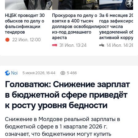
НЦБК проводит 30
Прокурора по делу о
За 6 месяцев 202
обысков по делу о
взятке в 400 тысяч
года зафиксиров
фальсификации
долларов освободили
рост числа
тендеров
из-под домашнего
уведомлений об
ареста
активной корруп
22 Июл. 12:00
31 Июл. 13:24
14 Июл. 14:26
Noi
5 июня 2026, 16:44
5 466
Головатюк: Снижение зарплат
в бюджетной сфере приведёт
к росту уровня бедности
Снижение в Молдове реальной зарплаты в
бюджетной сфере в 1 квартале 2026 г.
означает, что бюджетники могут купить