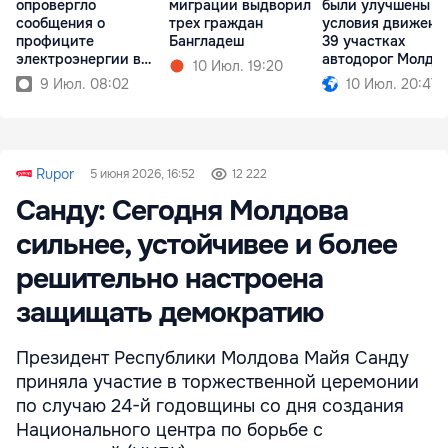
опровергло
миграции выдворил
были улучшены
сообщения о
трех граждан
условия движени
профиците
Бангладеш
39 участках
электроэнергии в
автодорог Молдо
10 Июл. 19:20
Молдове
9 Июл. 08:02
10 Июл. 20:47
Rupor
5 июня 2026, 16:52
12 222
Санду: Сегодня Молдова
сильнее, устойчивее и более
решительно настроена
защищать демократию
Президент Республики Молдова Майя Санду
приняла участие в торжественной церемонии
по случаю 24-й годовщины со дня создания
Национального центра по борьбе с