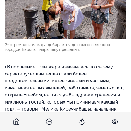
Экстремальная жара добирается до самых северных
городов Европы: мэры ищут решения.
«В последние годы жара изменилась по своему
характеру: волны тепла стали более
продолжительными, интенсивными и частыми,
изматывая наших жителей, работников, занятых под
открытым небом, наши службы здравоохранения и
миллионы гостей, которых мы принимаем каждый
год», — говорит Мелике Киреччибашы, начальник
департамента по вопросам изменения климата и
нулевых отходов администрации Антальи, передает
euronews.com