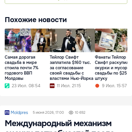
Похожие новости
Самая дорогая
Тейлор Свифт
Фанаты Тейлор
свадьба в мире
заплатила $160 тыс.
Свифт раскупили
стоила почти 7%
за согласование
окурки и мусор с
годового ВВП
своей свадьбы с
свадьбы по $25 з
Молдовы
властями Нью-Йорка
штуку
23 Июл. 08:54
11 Июл. 21:15
9 Июл. 15:57
Moldpres
5 июня 2026, 17:00
10 692
Международный механизм