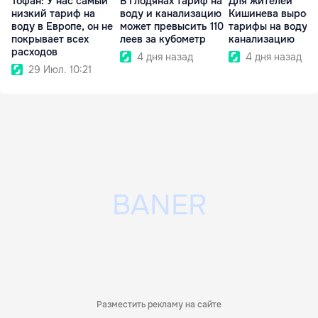
Тофан: У нас самый
В Глодянах тариф на
Для жителей
низкий тариф на
воду и канализацию
Кишинева выросл
воду в Европе, он не
может превысить 110
тарифы на воду и
покрывает всех
леев за кубометр
канализацию
расходов
4 дня назад
4 дня назад
29 Июл. 10:21
Разместить рекламу на сайте